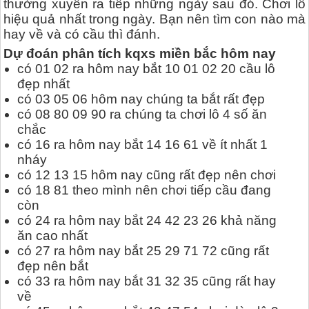
thường xuyên ra tiếp những ngày sau đó. Chơi lô
hiệu quả nhất trong ngày. Bạn nên tìm con nào mà
hay về và có cầu thì đánh.
Dự đoán phân tích kqxs miền bắc hôm nay
có 01 02 ra hôm nay bắt 10 01 02 20 cầu lô
đẹp nhất
có 03 05 06 hôm nay chúng ta bắt rất đẹp
có 08 80 09 90 ra chúng ta chơi lô 4 số ăn
chắc
có 16 ra hôm nay bắt 14 16 61 về ít nhất 1
nháy
có 12 13 15 hôm nay cũng rất đẹp nên chơi
có 18 81 theo mình nên chơi tiếp cầu đang
còn
có 24 ra hôm nay bắt 24 42 23 26 khả năng
ăn cao nhất
có 27 ra hôm nay bắt 25 29 71 72 cũng rất
đẹp nên bắt
có 33 ra hôm nay bắt 31 32 35 cũng rất hay
về