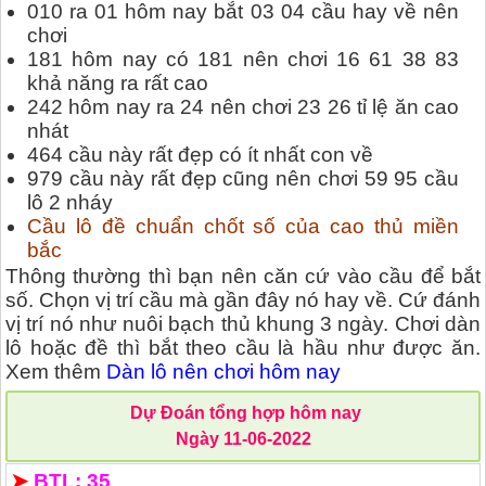
010 ra 01 hôm nay bắt 03 04 cầu hay về nên
chơi
181 hôm nay có 181 nên chơi 16 61 38 83
khả năng ra rất cao
242 hôm nay ra 24 nên chơi 23 26 tỉ lệ ăn cao
nhát
464 cầu này rất đẹp có ít nhất con về
979 cầu này rất đẹp cũng nên chơi 59 95 cầu
lô 2 nháy
Cầu lô đề chuẩn chốt số của cao thủ miền
bắc
Thông thường thì bạn nên căn cứ vào cầu để bắt
số. Chọn vị trí cầu mà gần đây nó hay về. Cứ đánh
vị trí nó như nuôi bạch thủ khung 3 ngày. Chơi dàn
lô hoặc đề thì bắt theo cầu là hầu như được ăn.
Xem thêm
Dàn lô nên chơi hôm nay
Dự Đoán tổng hợp hôm nay
Ngày 11-06-2022
➤
BTL: 35