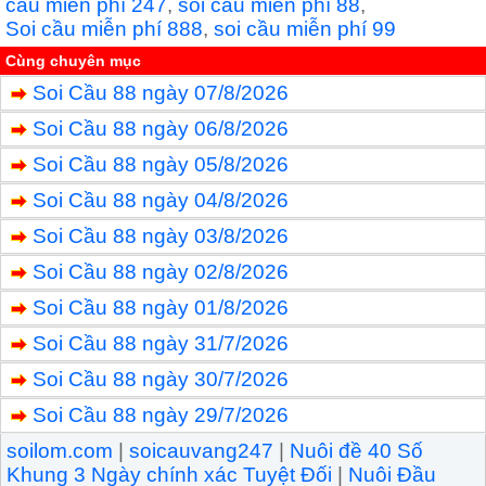
cầu miễn phí 247
,
soi cầu miễn phí 88
,
Soi cầu miễn phí 888
,
soi cầu miễn phí 99
Cùng chuyên mục
Soi Cầu 88 ngày 07/8/2026
Soi Cầu 88 ngày 06/8/2026
Soi Cầu 88 ngày 05/8/2026
Soi Cầu 88 ngày 04/8/2026
Soi Cầu 88 ngày 03/8/2026
Soi Cầu 88 ngày 02/8/2026
Soi Cầu 88 ngày 01/8/2026
Soi Cầu 88 ngày 31/7/2026
Soi Cầu 88 ngày 30/7/2026
Soi Cầu 88 ngày 29/7/2026
soilom.com
|
soicauvang247
|
Nuôi đề 40 Số
Khung 3 Ngày chính xác Tuyệt Đối
|
Nuôi Đầu