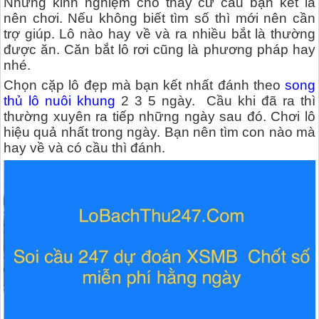
Nhưng kinh nghiệm cho thấy cứ cầu bạn kết là
nên chơi. Nếu không biết tìm số thì mới nên cần
trợ giúp. Lô nào hay về và ra nhiều bắt là thường
được ăn. Căn bắt lô rơi cũng là phương pháp hay
nhé.
Chọn cặp lô đẹp mà bạn kết nhất đánh theo
song
thủ lô nuôi khung
2 3 5 ngày. Cầu khi đã ra thì
thường xuyên ra tiếp những ngày sau đó. Chơi lô
hiệu quả nhất trong ngày. Bạn nên tìm con nào mà
hay về và có cầu thì đánh.