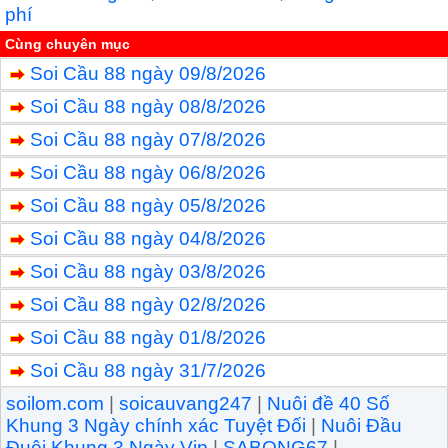
phí
Cùng chuyên mục
Soi Cầu 88 ngày 09/8/2026
Soi Cầu 88 ngày 08/8/2026
Soi Cầu 88 ngày 07/8/2026
Soi Cầu 88 ngày 06/8/2026
Soi Cầu 88 ngày 05/8/2026
Soi Cầu 88 ngày 04/8/2026
Soi Cầu 88 ngày 03/8/2026
Soi Cầu 88 ngày 02/8/2026
Soi Cầu 88 ngày 01/8/2026
Soi Cầu 88 ngày 31/7/2026
soilom.com
|
soicauvang247
|
Nuôi đề 40 Số
Khung 3 Ngày chính xác Tuyệt Đối
|
Nuôi Đầu
Đuôi Khung 3 Ngày Vip
|
SABONG67
|