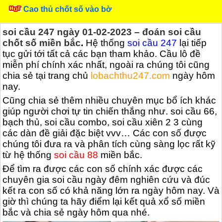
Cao thủ chốt số vào bờ
soi cầu 247 ngày 01-02-2023 – đoán soi cầu
chốt số miền bắc
.
Hệ thống
soi cầu 247
lại tiếp
tục gửi tới tất cả các bạn tham khảo. Cầu lô đề
miễn phí chính xác nhất, ngoài ra chúng tôi cũng
chia sẻ tại trang chủ
lobachthu247.com
ngày hôm
nay.
Cũng chia sẻ thêm nhiều chuyên mục bổ ích khác
giúp người chơi tự tin chiến thắng như. soi cầu 66,
bạch thủ, soi cầu combo, soi cầu xiên 2 3 cùng
các dàn đề giải đặc biệt vvv… Các con số được
chúng tôi đưa ra và phân tích cùng sàng lọc rất kỹ
từ hệ thống
soi cầu 88
miền bắc.
Để tìm ra được các con số chính xác được các
chuyên gia soi cầu ngày đêm nghiên cứu và đúc
kết ra con số có khả năng lớn ra ngày hôm nay. Và
giờ thì chúng ta hãy điểm lại kết quả xổ số miền
bắc và chia sẻ ngày hôm qua nhé.