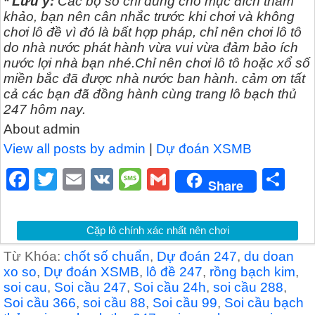
*
Lưu ý:
Các bộ số chỉ dùng cho mục đích tham
khảo, bạn nên cân nhắc trước khi chơi và không
chơi lô đề vì đó là bất hợp pháp, chỉ nên chơi lô tô
do nhà nước phát hành vừa vui vừa đảm bảo ích
nước lợi nhà bạn nhé.
Chỉ nên chơi lô tô hoặc xổ số
miền bắc đã được nhà nước ban hành. cảm ơn tất
cả các bạn đã đồng hành cùng trang lô bạch thủ
247
hôm
nay.
About admin
View all posts by admin
|
Dự đoán XSMB
F
T
E
V
M
G
S
Share
a
wi
m
K
e
m
h
c
tt
ail
ss
ail
ar
Cặp lô chính xác nhất nên chơi
e
er
a
e
Từ Khóa:
chốt số chuẩn
,
Dự đoán 247
,
du doan
b
g
xo so
,
Dự đoán XSMB
,
lô đề 247
,
rồng bạch kim
,
o
e
soi cau
,
Soi cầu 247
,
Soi cầu 24h
,
soi cầu 288
,
Soi cầu 366
,
soi cầu 88
,
Soi cầu 99
,
Soi cầu bạch
o