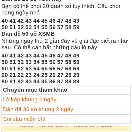
Bạn có thể chơi 20 quân số tùy thích. Cầu chơi
hàng ngày nhé
40 41 42 43 44 45 46 47 48 49
50 51 52 53 54 55 56 57 58 59
Dàn đề 50 số XSMB
Những ngày thứ 2 gần đây về giải đặc biết ra như
sau. Có thể căn bắt những đầu lô này
40 41 42 43 44 45 46 47 48 49
50 51 52 53 54 55 56 57 58 59
60 61 62 63 64 65 66 67 68 69
20 21 22 23 24 25 26 27 28 29
80 81 82 83 84 85 86 87 88 89
Chuyện mục tham khảo
Lô kép khung 2 ngày
Dàn đề 36 số khung 2 ngày
Soi cầu miễn phí