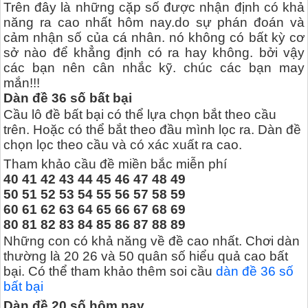
Trên đây là những cặp số được nhận định có khả
năng ra cao nhất hôm nay.do sự phán đoán và
cảm nhận số của cá nhân. nó không có bất kỳ cơ
sở nào để khẳng định có ra hay không. bởi vậy
các bạn nên cân nhắc kỹ. chúc các bạn may
mắn!!!
Dàn đề 36 số bất bại
Cầu lô đề bất bại có thể lựa chọn bắt theo cầu
trên. Hoặc có thể bắt theo đầu mình lọc ra. Dàn đề
chọn lọc theo cầu và có xác xuất ra cao.
Tham khảo cầu đề miền bắc miễn phí
40 41 42 43 44 45 46 47 48 49
50 51 52 53 54 55 56 57 58 59
60 61 62 63 64 65 66 67 68 69
80 81 82 83 84 85 86 87 88 89
Những con có khả năng về đề cao nhất. Chơi dàn
thường là 20 26 và 50 quân số hiểu quả cao bất
bại. Có thể tham khảo thêm soi cầu
dàn đề 36 số
bất bại
Dàn đề 20 số hôm nay