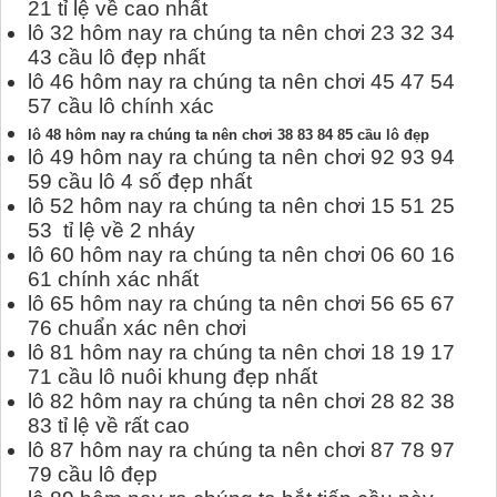
21 tỉ lệ về cao nhất
lô 32 hôm nay ra chúng ta nên chơi 23 32 34
43 cầu lô đẹp nhất
lô 46 hôm nay ra chúng ta nên chơi 45 47 54
57 cầu lô chính xác
lô 48 hôm nay ra chúng ta nên chơi 38 83 84 85 cầu lô đẹp
lô 49 hôm nay ra chúng ta nên chơi 92 93 94
59 cầu lô 4 số đẹp nhất
lô 52 hôm nay ra chúng ta nên chơi 15 51 25
53 tỉ lệ về 2 nháy
lô 60 hôm nay ra chúng ta nên chơi 06 60 16
61 chính xác nhất
lô 65 hôm nay ra chúng ta nên chơi 56 65 67
76 chuẩn xác nên chơi
lô 81 hôm nay ra chúng ta nên chơi 18 19 17
71 cầu lô nuôi khung đẹp nhất
lô 82 hôm nay ra chúng ta nên chơi 28 82 38
83 tỉ lệ về rất cao
lô 87 hôm nay ra chúng ta nên chơi 87 78 97
79 cầu lô đẹp