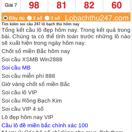
Tìm kiếm soi cầu 247 lô bạch thủ hôm nay
Tổng kết cầu lô đẹp hôm nay. Trong kết quả trong
bài. Chúng ta có thể tính toán trước những lô nào
sẽ xuất hiện trong ngày hôm nay.
Chốt số miền Bắc hôm nay
Soi cầu XSMB Win2888
Soi cầu MB
Soi cầu miễn phí 888
Giờ vàng chốt số miền Bắc
Soi cầu lô VIP
Soi cầu Rồng Bạch Kim
Soi cầu VIP 4 số
Lô đẹp hôm nay VIP
Cầu lô đề miền bắc chính xác 100