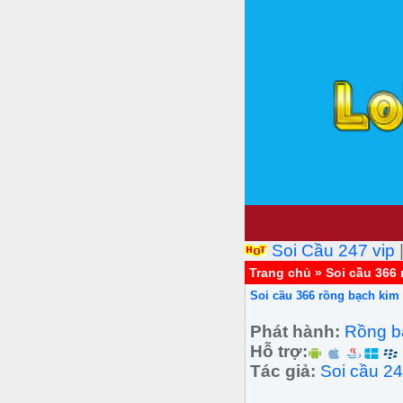
Soi Cầu 247 vip
Trang chủ
»
Soi cầu 366
Soi cầu 366 rồng bạch kim
Phát hành:
Rồng b
Hỗ trợ:
Tác giả:
Soi cầu 2