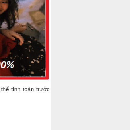
thể tính toán trước