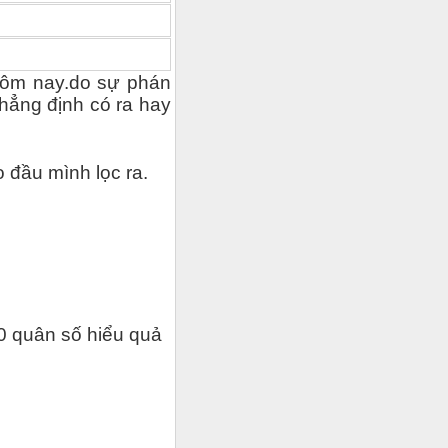
hôm nay.do sự phán
hẳng định có ra hay
o đầu mình lọc ra.
0 quân số hiểu quả