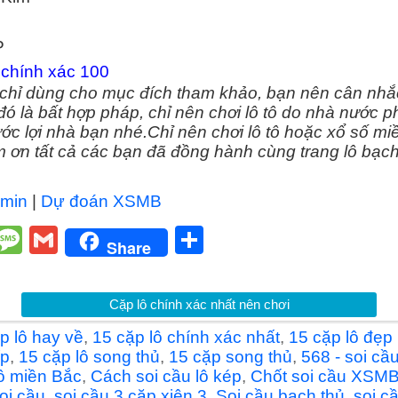
P
 chính xác 100
chỉ dùng cho mục đích tham khảo, bạn nên cân nhắc
 đó là bất hợp pháp, chỉ nên chơi lô tô do nhà nước 
ớc lợi nhà bạn nhé.
Chỉ nên chơi lô tô hoặc xổ số m
 ơn tất cả các bạn đã đồng hành cùng trang lô bạch
dmin
|
Dự đoán XSMB
V
M
G
S
Share
K
e
m
h
ss
ail
ar
Cặp lô chính xác nhất nên chơi
a
e
p lô hay về
,
15 cặp lô chính xác nhất
,
15 cặp lô đẹp
g
íp
,
15 cặp lô song thủ
,
15 cặp song thủ
,
568 - soi cầ
e
lô miền Bắc
,
Cách soi cầu lô kép
,
Chốt soi cầu XSM
oi cầu
,
soi cầu 3 cặp xiên 3
,
Soi cầu bạch thủ
,
soi c