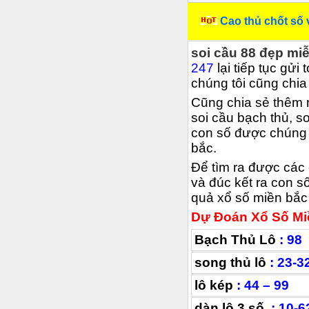
Cao thủ chốt số
soi cầu 88 đẹp mi
247
lại tiếp tục gửi
chúng tôi cũng chia 
Cũng chia sẻ thêm n
soi cầu bạch thủ, s
con số được chúng t
bắc.
Để tìm ra được các
và đúc kết ra con s
quả xổ số miền bắc
Dự Đoán Xổ Số Mi
Bạch Thủ Lô
: 98
song thủ lô
: 23-3
lô kép
: 44 – 99
dàn lô 3 số
: 10-6