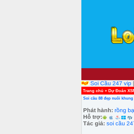
Soi Cầu 247 vip
Trang chủ
»
Dự Đoán XSM
Soi cầu 88 đẹp nuôi khung
Phát hành:
rồng b
Hỗ trợ:
Tác giả:
soi cầu 24