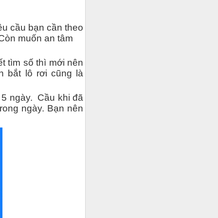
êu cầu bạn cần theo
. Còn muốn an tâm
t tìm số thì mới nên
 bắt lô rơi cũng là
 5 ngày. Cầu khi đã
 trong ngày. Bạn nên