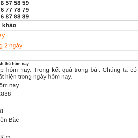
56 57 58 59
76 77 78 79
86 87 88 89
m khảo
ày
g 2 ngày
ạch thủ hôm nay
p hôm nay. Trong kết quả trong bài. Chúng ta có 
ất hiện trong ngày hôm nay.
hôm nay
2888
88
iền Bắc
 Kim