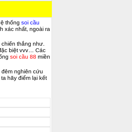
ệ thống
soi cầu
nh xác nhất, ngoài ra
 chiến thắng như.
 đặc biệt vvv… Các
hống
soi cầu 88
miền
y đêm nghiên cứu
ta hãy điểm lại kết