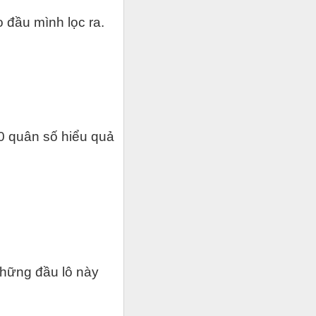
o đầu mình lọc ra.
0 quân số hiểu quả
những đầu lô này