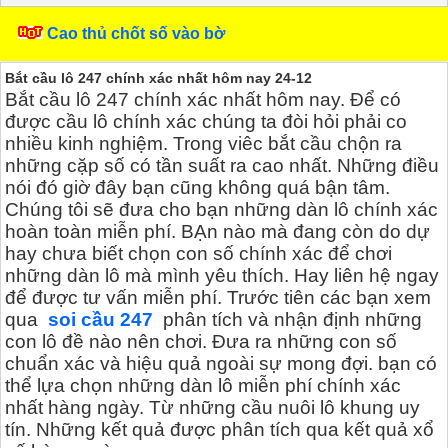
Cao thủ chốt số vào bờ
Bắt cầu lô 247 chính xác nhất hôm nay 24-12
Bắt cầu lô 247 chính xác nhất hôm nay. Để có
được cầu lô chính xác chúng ta đòi hỏi phải co
nhiều kinh nghiệm. Trong viêc bắt cầu chộn ra
những cặp số có tần suất ra cao nhất. Những điều
nói đó giờ đây bạn cũng không quá bận tâm.
Chúng tôi sẽ đưa cho bạn những dàn lô chính xác
hoàn toàn miễn phí. BẠn nào mà đang còn do dự
hay chưa biết chọn con số chính xác để chơi
những dàn lô mà mình yêu thích. Hay liên hệ ngay
để được tư vấn miễn phí. Trước tiên các bạn xem
qua
soi cầu 247
phân tích và nhận định những
con lô đề nào nên chơi. Đưa ra những con số
chuẩn xác và hiệu quả ngoài sự mong đợi. bạn có
thể lựa chọn những dàn lô miễn phí chính xác
nhất hàng ngày. Từ những cầu nuôi lô khung uy
tín. Những kết quả được phân tích qua kết quả xổ