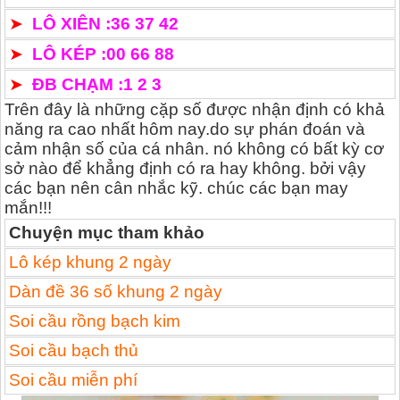
➤
LÔ XIÊN :36 37 42
➤
LÔ KÉP :00 66 88
➤
ĐB CHẠM :1 2 3
Trên đây là những cặp số được nhận định có khả
năng ra cao nhất hôm nay.do sự phán đoán và
cảm nhận số của cá nhân. nó không có bất kỳ cơ
sở nào để khẳng định có ra hay không. bởi vậy
các bạn nên cân nhắc kỹ. chúc các bạn may
mắn!!!
Chuyện mục tham khảo
Lô kép khung 2 ngày
Dàn đề 36 số khung 2 ngày
Soi cầu rồng bạch kim
Soi cầu bạch thủ
Soi cầu miễn phí