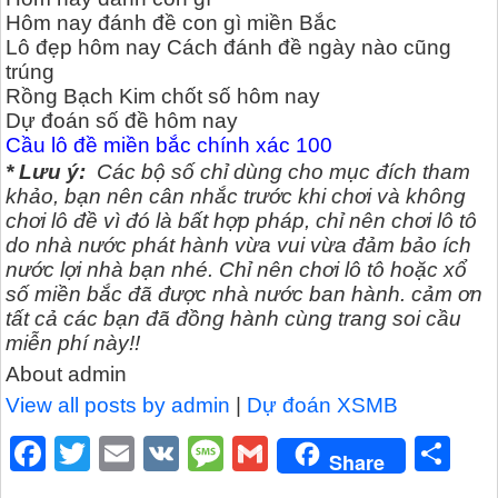
Hôm nay đánh đề con gì miền Bắc
Lô đẹp hôm nay Cách đánh đề ngày nào cũng
trúng
Rồng Bạch Kim chốt số hôm nay
Dự đoán số đề hôm nay
Cầu lô đề miền bắc chính xác 100
*
Lưu ý:
Các bộ số chỉ dùng cho mục đích tham
khảo, bạn nên cân nhắc trước khi chơi và không
chơi lô đề vì đó là bất hợp pháp, chỉ nên chơi lô tô
do nhà nước phát hành vừa vui vừa đảm bảo ích
nước lợi nhà bạn nhé.
Chỉ nên chơi lô tô hoặc xổ
số miền bắc đã được nhà nước ban hành. cảm ơn
tất cả các bạn đã đồng hành cùng trang soi cầu
miễn phí này!!
About admin
View all posts by admin
|
Dự đoán XSMB
F
T
E
V
M
G
S
Share
a
wi
m
K
e
m
h