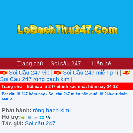
Trang chủ
Soi cầu 247
Liên hệ
Soi Cầu 247 vip
|
Soi Cầu 247 miễn phí
|
Soi Cầu 247 rồng bạch kim
|
Trang chủ
»
Bắt cầu lô 247 chính xác nhất hôm nay 24-12
Bắt cầu lô 247 hôm nay - Soi cầu 247 miền bắc -nuôi lô 24h-dự đoán
xsmb
Phát hành:
rồng bạch kim
Hỗ trợ:
Tác giả:
Soi cầu 247