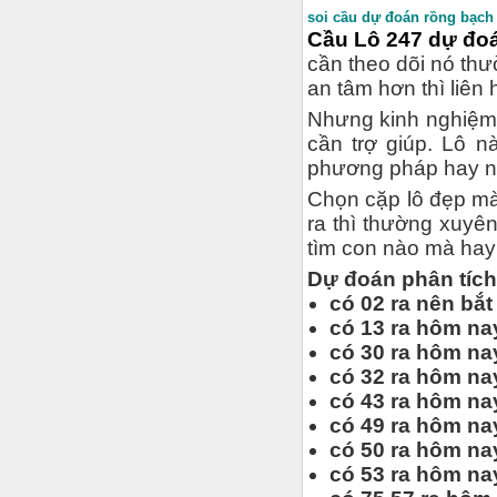
soi cầu dự đoán rồng bạch 
Cầu Lô 247 dự đoá
cần theo dõi nó th
an tâm hơn thì liên 
Nhưng kinh nghiệm c
cần trợ giúp. Lô n
phương pháp hay n
Chọn cặp lô đẹp mà
ra thì thường xuyên
tìm con nào mà hay 
Dự đoán phân tíc
có 02 ra nên bắt
có 13 ra hôm nay
có 30 ra hôm na
có 32 ra hôm nay
có 43 ra hôm nay
có 49 ra hôm nay
có 50 ra hôm nay
có 53 ra hôm nay