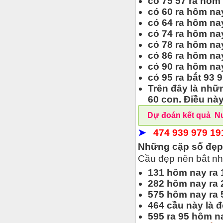
có 75 57 ra hôm
có 60 ra hôm nay
có 64 ra hôm na
có 74 ra hôm nay
có 78 ra hôm nay
có 86 ra hôm na
có 90 ra hôm nay
có 95 ra bắt 93 9
Trên đây là nhữn
60 con. Điều này
Dự đoán kết quả Nuô
➤
474 939 979 191
Những cặp số đẹp
Cầu đẹp nên bắt nh
131 hôm nay ra 
282 hôm nay ra 
575 hôm nay ra 5
464 cầu này là đ
595 ra 95 hôm n