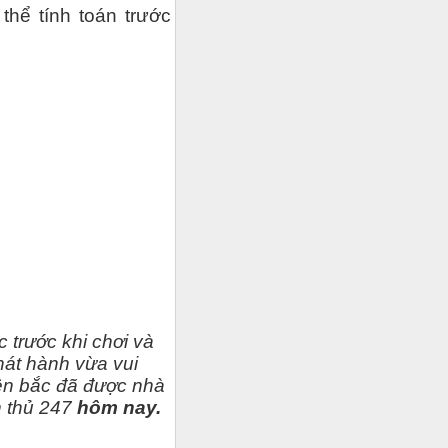
thể tính toán trước
 trước khi chơi và
phát hành vừa vui
iền bắc đã được nhà
 thủ 247
hôm nay.