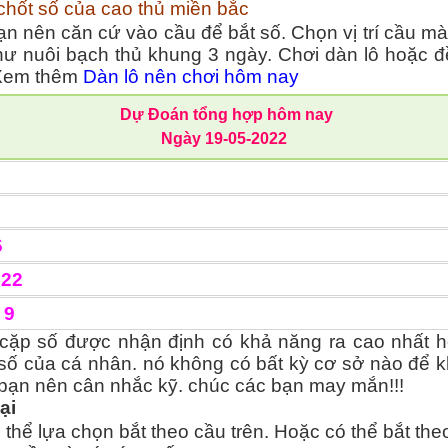
chốt số của cao thủ miền bắc
n nên căn cứ vào cầu để bắt số. Chọn vị trí cầu m
hư nuôi bạch thủ khung 3 ngày. Chơi dàn lô hoặc đề
 Xem thêm
Dàn lô nên chơi hôm nay
Dự Đoán tổng hợp hôm nay
Ngày 19-05-2022
6
 22
 9
 cặp số được nhận định có khả năng ra cao nhất 
ố của cá nhân. nó không có bất kỳ cơ sở nào để k
 bạn nên cân nhắc kỹ. chúc các bạn may mắn!!!
ại
 thể lựa chọn bắt theo cầu trên. Hoặc có thể bắt the