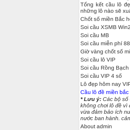
Tổng kết cầu lô đẹ
những lô nào sẽ xu
Chốt số miền Bắc 
Soi cầu XSMB Win
Soi cầu MB
Soi cầu miễn phí 8
Giờ vàng chốt số m
Soi cầu lô VIP
Soi cầu Rồng Bạch
Soi cầu VIP 4 số
Lô đẹp hôm nay VI
Cầu lô đề miền bắc
*
Lưu ý:
Các bộ số 
không chơi lô đề vì
vừa đảm bảo ích nư
nước ban hành. cảm
About admin