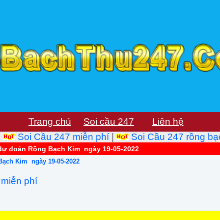
Trang chủ
Soi cầu 247
Liên hệ
|
Soi Cầu 247 miễn phí
|
Soi Cầu 247 rồng bạ
dự đoán Rồng Bạch Kim ngày 19-05-2022
Bạch Kim ngày 19-05-2022
 miễn phí