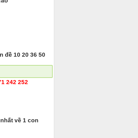
cao
n đề 10 20 36 50
71 242 252
 nhất về 1 con