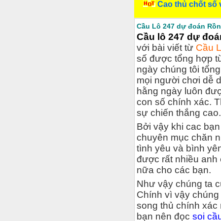
Cao thủ chốt số
Cầu Lô 247 dự đoán Rồn
Cầu lô 247 dự đo
với bài viết từ
Cầu L
số được tổng hợp t
ngày chúng tôi tổn
mọi người chơi dễ 
hằng ngày luôn đượ
con số chính xác. Th
sự chiến thắng cao.
Bởi vậy khi cac bạn
chuyên mục chăn nu
tình yêu và bình yê
được rất nhiều anh 
nữa cho các bạn.
Như vậy chúng ta c
Chính vì vậy chúng 
song thủ chính xác 
bạn nên đọc
soi cầ