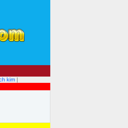
ch kim
|