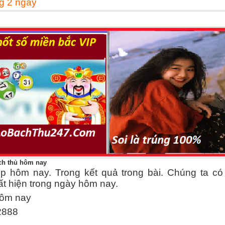
g 2 ngày
ạch thủ hôm nay
p hôm nay. Trong kết quả trong bài. Chúng ta có 
ất hiện trong ngày hôm nay.
hôm nay
2888