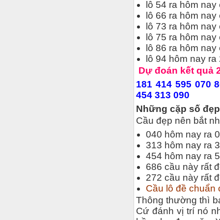
lô 54 ra hôm nay 
lô 66 ra hôm nay
lô 73 ra hôm nay 
lô 75 ra hôm nay 
lô 86 ra hôm nay
lô 94 hôm nay ra
Dự đoán kết quả 2
181 414 595 070 8
454 313 090
Những cặp số đẹp
Cầu đẹp nên bắt nh
040 hôm nay ra 0
313 hôm nay ra 38
454 hôm nay ra 5
686 cầu này rất đ
272 cầu này rất 
Cầu lô đề chuẩn 
Thông thường thì bạ
Cứ đánh vị trí nó n