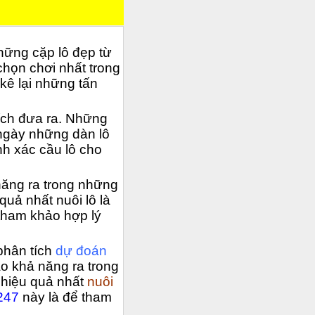
hững cặp lô đẹp từ
chọn chơi nhất trong
kê lại những tấn
ích đưa ra. Những
 ngày những dàn lô
nh xác cầu lô cho
năng ra trong những
uả nhất nuôi lô là
 tham khảo hợp lý
phân tích
dự đoán
o khả năng ra trong
 hiệu quả nhất
nuôi
247
này là để tham