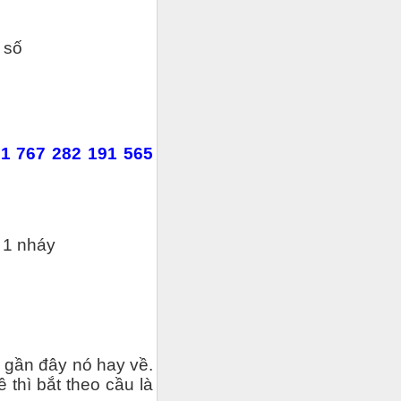
 số
61 767 282 191 565
 1 nháy
u
à gần đây nó hay về.
 thì bắt theo cầu là