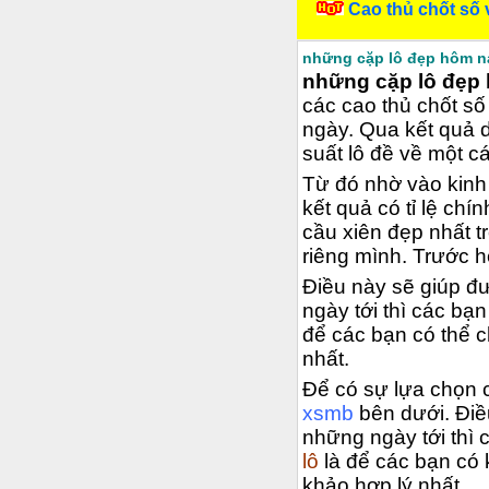
Cao thủ chốt số
những cặp lô đẹp hôm na
những cặp lô đẹp 
các cao thủ chốt số
ngày. Qua kết quả 
suất lô đề về một c
Từ đó nhờ vào kinh
kết quả có tỉ lệ chí
cầu xiên đẹp nhất t
riêng mình. Trước 
Điều này sẽ giúp đ
ngày tới thì các bạ
để các bạn có thể c
nhất.
Để có sự lựa chọn c
xsmb
bên dưới. Điề
những ngày tới thì
lô
là để các bạn có
khảo hợp lý nhất.