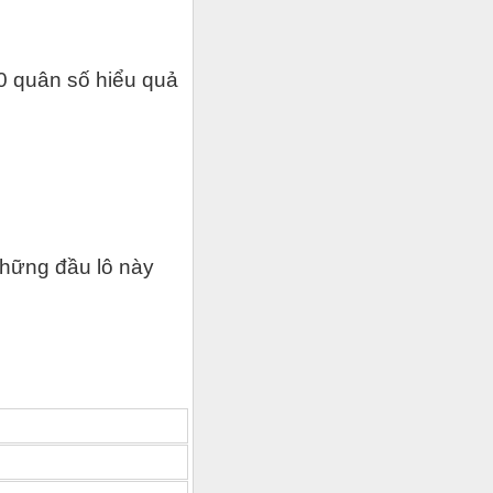
0 quân số hiểu quả
những đầu lô này