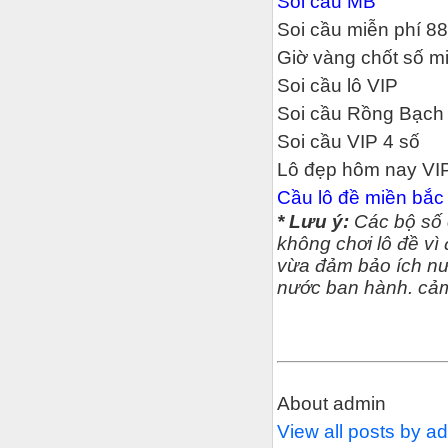
Soi cầu MB
Soi cầu miễn phí 8
Giờ vàng chốt số m
Soi cầu lô VIP
Soi cầu Rồng Bạch
Soi cầu VIP 4 số
Lô đẹp hôm nay VI
Cầu lô đề miền bắc
*
Lưu ý:
Các bộ số 
không chơi lô đề vì
vừa đảm bảo ích nư
nước ban hành. cảm
About admin
View all posts by a