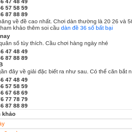
46 47 48 49
56 57 58 59
86 87 88 89
ăng về đề cao nhất. Chơi dàn thường là 20 26 và 5
 tham khảo thêm soi cầu
dàn đề 36 số bất bại
 nay
quân số tùy thích. Cầu chơi hàng ngày nhé
46 47 48 49
86 87 88 89
B
n đây về giải đặc biết ra như sau. Có thể căn bắt 
46 47 48 49
56 57 58 59
66 67 68 69
76 77 78 79
86 87 88 89
m khảo
ày