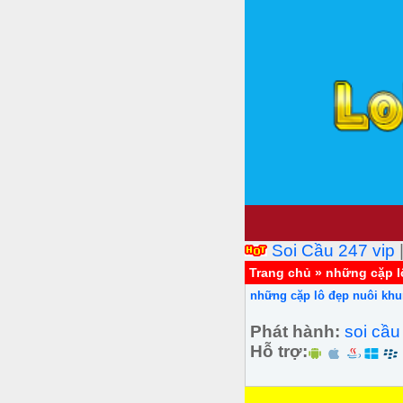
Soi Cầu 247 vip
Trang chủ
»
những cặp l
những cặp lô đẹp nuôi khu
Phát hành:
soi cầu
Hỗ trợ: