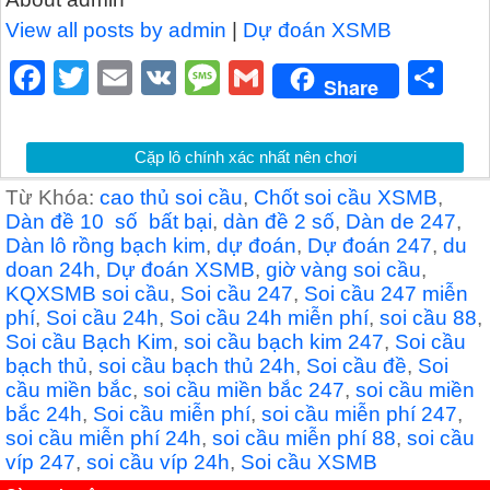
View all posts by admin
|
Dự đoán XSMB
F
T
E
V
M
G
S
Share
a
wi
m
K
e
m
h
c
tt
ail
ss
ail
ar
Cặp lô chính xác nhất nên chơi
e
er
a
e
Từ Khóa:
cao thủ soi cầu
,
Chốt soi cầu XSMB
,
b
g
Dàn đề 10 số bất bại
,
dàn đề 2 số
,
Dàn de 247
,
o
e
Dàn lô rồng bạch kim
,
dự đoán
,
Dự đoán 247
,
du
doan 24h
,
Dự đoán XSMB
,
giờ vàng soi cầu
,
o
KQXSMB soi cầu
,
Soi cầu 247
,
Soi cầu 247 miễn
k
phí
,
Soi cầu 24h
,
Soi cầu 24h miễn phí
,
soi cầu 88
,
Soi cầu Bạch Kim
,
soi cầu bạch kim 247
,
Soi cầu
bạch thủ
,
soi cầu bạch thủ 24h
,
Soi cầu đề
,
Soi
cầu miền bắc
,
soi cầu miền bắc 247
,
soi cầu miền
bắc 24h
,
Soi cầu miễn phí
,
soi cầu miễn phí 247
,
soi cầu miễn phí 24h
,
soi cầu miễn phí 88
,
soi cầu
víp 247
,
soi cầu víp 24h
,
Soi cầu XSMB