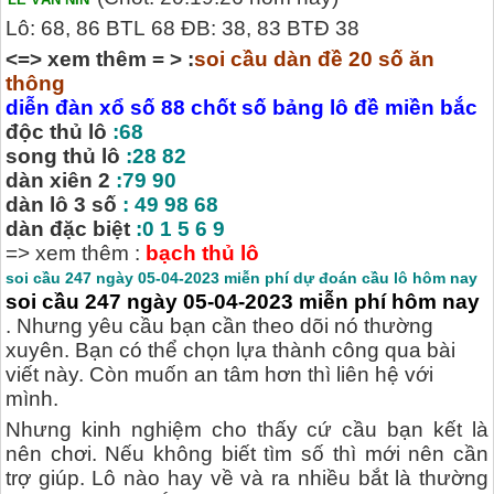
Lô:
68, 86
BTL
68
ĐB:
38, 83
BTĐ
38
<=> xem thêm = > :
soi cầu dàn đề 20 số ăn
thông
diễn đàn xổ số 88 chốt số bảng lô đề miền bắc
độc thủ lô
:68
song thủ lô
:28 82
dàn xiên 2
:79 90
dàn lô 3 số
: 49 98 68
dàn đặc biệt
:0 1 5 6 9
=> xem thêm :
bạch thủ lô
soi cầu 247 ngày 05-04-2023 miễn phí dự đoán cầu lô hôm nay
soi cầu 247 ngày 05-04-2023 miễn phí
hôm nay
. Nhưng yêu cầu bạn cần theo dõi nó thường
xuyên. Bạn có thể chọn lựa thành công qua bài
viết này. Còn muốn an tâm hơn thì liên hệ với
mình.
Nhưng kinh nghiệm cho thấy cứ cầu bạn kết là
nên chơi. Nếu không biết tìm số thì mới nên cần
trợ giúp. Lô nào hay về và ra nhiều bắt là thường