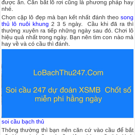
được ăn. Căn bắt lô rơi cũng là phương pháp hay
nhé.
Chọn cặp lô đẹp mà bạn kết nhất đánh theo
song
thủ lô nuôi khung
2 3 5 ngày. Cầu khi đã ra thì
thường xuyên ra tiếp những ngày sau đó. Chơi lô
hiệu quả nhất trong ngày. Bạn nên tìm con nào mà
hay về và có cầu thì đánh.
soi cầu bạch thủ
Thông thường thì bạn nên căn cứ vào cầu để bắt