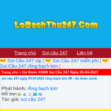
Trang chủ
Soi cầu 247
Liên hệ
Soi Cầu 247 vip
|
Soi Cầu 247 miễn phí
|
Soi Cầu 247 rồng bạch kim
|
Trang chủ
»
Dự Đoán XSMB Soi Cầu 247 Ngày 05-04-2023
soi cầu 247 ngày 05-04-2023 rồng bạch kim 88 - dự đoán xsmb
Phát hành:
rồng bạch kim
Hỗ trợ:
Tác giả:
soi cầu 247