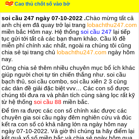
Cao thủ chốt số vào bờ
soi cầu 247 ngày 07-10-2022
.
Chào mừng tất cả
anh chị em đã quay trở lại trang
lobachthu247.com
miền bắc Hôm nay. Hệ thống
soi cầu 247
lại tiếp
tục gửi tới tất cả các bạn tham khảo. Cầu lô đề
miễn phí chính xác nhất, ngoài ra chúng tôi cũng
chia sẻ tại trang chủ
lobachthu247.com
ngày hôm
nay.
Cũng chia sẻ thêm nhiều chuyên mục bổ ích khác
giúp người chơi tự tin chiến thắng như. soi cầu
bạch thủ, soi cầu combo, soi cầu xiên 2 3 cùng
các dàn đề giải đặc biệt vvv… Các con số được
chúng tôi đưa ra và phân tích cùng sàng lọc rất kỹ
từ hệ thống
soi cầu 88
miền bắc.
Để tìm ra được các con số chính xác được các
chuyên gia soi cầu ngày đêm nghiên cứu và đúc
kết ra con số có khả năng lớn ra ngày hôm nay
ngày 07-10-2022. Và giờ thì chúng ta hãy điểm lại
kết quả xổ số miền bắc và chia sẻ ngày hôm qua