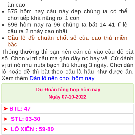
ăn cao
575 hôm nay cầu này đẹp chúng ta có thể
chơi tiếp khả năng rơi 1 con
696 hôm nay ra 96 chúng ta bắt 14 41 tỉ lệ
cầu ra 2 nháy cao nhất
Cầu lô đề chuẩn chốt số của cao thủ miền
bắc
Thông thường thì bạn nên căn cứ vào cầu để bắt
số. Chọn vị trí cầu mà gần đây nó hay về. Cứ đánh
vị trí nó như nuôi bạch thủ khung 3 ngày. Chơi dàn
lô hoặc đề thì bắt theo cầu là hầu như được ăn.
Xem thêm
Dàn lô nên chơi hôm nay
Dự Đoán tổng hợp hôm nay
Ngày 07-10-2022
➤
BTL: 47
➤
STL: 03-30
➤
LÔ XIÊN : 59-89