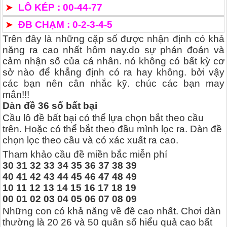
➤
LÔ KÉP : 00-44-77
➤
ĐB CHẠM : 0-2-3-4-5
Trên đây là những cặp số được nhận định có khả
năng ra cao nhất hôm nay.do sự phán đoán và
cảm nhận số của cá nhân. nó không có bất kỳ cơ
sở nào để khẳng định có ra hay không. bởi vậy
các bạn nên cân nhắc kỹ. chúc các bạn may
mắn!!!
Dàn đề 36 số bất bại
Cầu lô đề bất bại có thể lựa chọn bắt theo cầu
trên. Hoặc có thể bắt theo đầu mình lọc ra. Dàn đề
chọn lọc theo cầu và có xác xuất ra cao.
Tham khảo cầu đề miền bắc miễn phí
30 31 32 33 34 35 36 37 38 39
40 41 42 43 44 45 46 47 48 49
10 11 12 13 14 15 16 17 18 19
00 01 02 03 04 05 06 07 08 09
Những con có khả năng về đề cao nhất. Chơi dàn
thường là 20 26 và 50 quân số hiểu quả cao bất