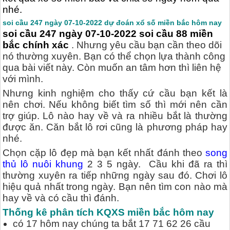
nhé.
soi cầu 247 ngày 07-10-2022 dự đoán xổ số miền bắc hôm nay
soi cầu 247 ngày 07-10-2022 soi cầu 88 miền
bắc chính xác
. Nhưng yêu cầu bạn cần theo dõi
nó thường xuyên. Bạn có thể chọn lựa thành công
qua bài viết này. Còn muốn an tâm hơn thì liên hệ
với mình.
Nhưng kinh nghiệm cho thấy cứ cầu bạn kết là
nên chơi. Nếu không biết tìm số thì mới nên cần
trợ giúp. Lô nào hay về và ra nhiều bắt là thường
được ăn. Căn bắt lô rơi cũng là phương pháp hay
nhé.
Chọn cặp lô đẹp mà bạn kết nhất đánh theo
song
thủ lô nuôi khung
2 3 5 ngày. Cầu khi đã ra thì
thường xuyên ra tiếp những ngày sau đó. Chơi lô
hiệu quả nhất trong ngày. Bạn nên tìm con nào mà
hay về và có cầu thì đánh.
Thống kê phân tích KQXS miền bắc hôm nay
có 17 hôm nay chúng ta bắt 17 71 62 26 cầu