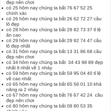
đẹp nên chơi
có 25 hôm nay chúng ta bắt 76 67 52 25
chính xác
có 26 hôm nay chúng ta bắt 26 62 72 27 cầu
lô đẹp
có 28 hôm nay chúng ta bắt 28 82 73 37 tỉ lệ
ăn cao
có 29 hôm nay chúng ta bắt 29 92 74 47 cầu
lô đẹp nhất
có 31 hôm nay chúng ta bắt 13 31 86 68 cầu
đẹp nên chơi
có 34 hôm nay chúng ta bắt 34 43 98 89 đẹp
nhất ít nhất về 1 nháy
có 59 hôm nay chúng ta bắt 59 95 04 40 tỉ lệ
về cao nhất
có 65 hôm nay chúng ta bắt 65 56 01 10 khả
năng ra 2 nháy
có 67 hôm nay chúng ta bắt 76 67 42 24 cầu
đẹp nên chơi
có 80 hôm nay chúng ta bắt 08 80 53 35