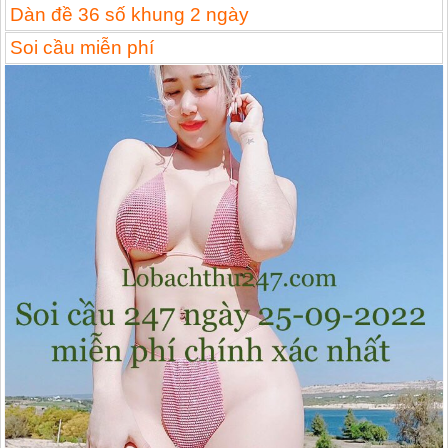
Dàn đề 36 số khung 2 ngày
Soi cầu miễn phí