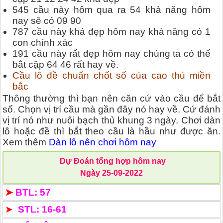
545 cầu này hôm qua ra 54 khả năng hôm
nay sẽ có 09 90
787 cầu này khá đẹp hôm nay khả năng có 1
con chính xác
191 cầu này rất đẹp hôm nay chúng ta có thế
bắt cặp 64 46 rất hay về.
Cầu lô đề chuẩn chốt số của cao thủ miền
bắc
Thông thường thì bạn nên căn cứ vào cầu để bắt
số. Chọn vị trí cầu mà gần đây nó hay về. Cứ đánh
vị trí nó như nuôi bạch thủ khung 3 ngày. Chơi dàn
lô hoặc đề thì bắt theo cầu là hầu như được ăn.
Xem thêm
Dàn lô nên chơi hôm nay
Dự Đoán tổng hợp hôm nay
Ngày 25-09-2022
➤
BTL: 57
➤
STL: 16-61