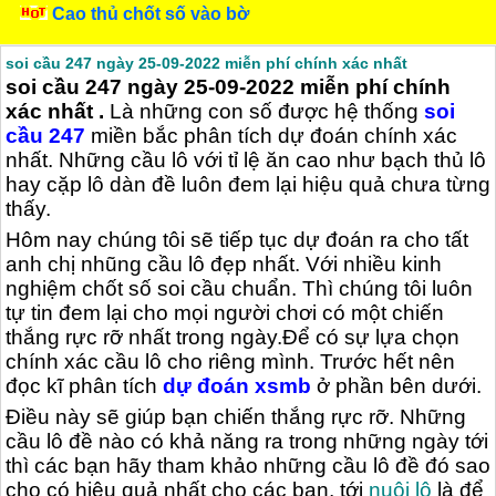
Cao thủ chốt số vào bờ
soi cầu 247 ngày 25-09-2022 miễn phí chính xác nhất
soi cầu 247 ngày 25-09-2022 miễn phí chính
xác nhất
.
Là những con số được hệ thống
soi
cầu 247
miền bắc phân tích dự đoán chính xác
nhất. Những cầu lô với tỉ lệ ăn cao như bạch thủ lô
hay cặp lô dàn đề luôn đem lại hiệu quả chưa từng
thấy.
Hôm nay chúng tôi sẽ tiếp tục dự đoán ra cho tất
anh chị nhũng cầu lô đẹp nhất. Với nhiều kinh
nghiệm chốt số soi cầu chuẩn. Thì chúng tôi luôn
tự tin đem lại cho mọi người chơi có một chiến
thắng rực rỡ nhất trong ngày.Để có sự lựa chọn
chính xác cầu lô cho riêng mình. Trước hết nên
đọc kĩ phân tích
dự đoán xsmb
ở phần bên dưới.
Điều này sẽ giúp bạn chiến thắng rực rỡ. Những
cầu lô đề nào có khả năng ra trong những ngày tới
thì các bạn hãy tham khảo những cầu lô đề đó sao
cho có hiệu quả nhất cho các bạn, tới
nuôi lô
là để