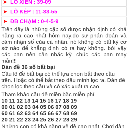
➤
LÔ XIÊN : 39-09
➤
LÔ KÉP : 11-33-55
➤
ĐB CHẠM : 0-4-5-9
Trên đây là những cặp số được nhận định có khả
năng ra cao nhất hôm nay.do sự phán đoán và
cảm nhận số của cá nhân. nó không có bất kỳ cơ
sở nào để khẳng định có ra hay không. bởi vậy
các bạn nên cân nhắc kỹ. chúc các bạn may
mắn!!!
Dàn đề 36 số bất bại
Cầu lô đề bất bại có thể lựa chọn bắt theo cầu
trên. Hoặc có thể bắt theo đầu mình lọc ra. Dàn đề
chọn lọc theo cầu và có xác xuất ra cao.
Tham khảo cầu đề miền bắc miễn phí
10 11 12 13 14 15 16 17 18 19
00 01 02 03 04 05 06 07 08 09
60 61 62 63 64 65 66 67 68 69
20 21 22 23 24 25 26 27 28 29
Những con có khả năng về đề cao nhất. Chơi dàn