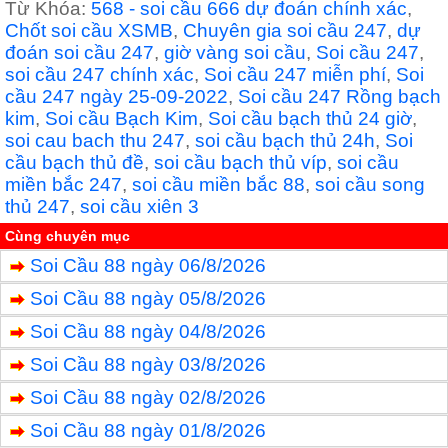
Từ Khóa:
568 - soi cầu 666 dự đoán chính xác
,
b
g
Chốt soi cầu XSMB
,
Chuyên gia soi cầu 247
,
dự
o
e
đoán soi cầu 247
,
giờ vàng soi cầu
,
Soi cầu 247
,
soi cầu 247 chính xác
,
Soi cầu 247 miễn phí
,
Soi
o
cầu 247 ngày 25-09-2022
,
Soi cầu 247 Rồng bạch
k
kim
,
Soi cầu Bạch Kim
,
Soi cầu bạch thủ 24 giờ
,
soi cau bach thu 247
,
soi cầu bạch thủ 24h
,
Soi
cầu bạch thủ đề
,
soi cầu bạch thủ víp
,
soi cầu
miền bắc 247
,
soi cầu miền bắc 88
,
soi cầu song
thủ 247
,
soi cầu xiên 3
Cùng chuyên mục
Soi Cầu 88 ngày 06/8/2026
Soi Cầu 88 ngày 05/8/2026
Soi Cầu 88 ngày 04/8/2026
Soi Cầu 88 ngày 03/8/2026
Soi Cầu 88 ngày 02/8/2026
Soi Cầu 88 ngày 01/8/2026