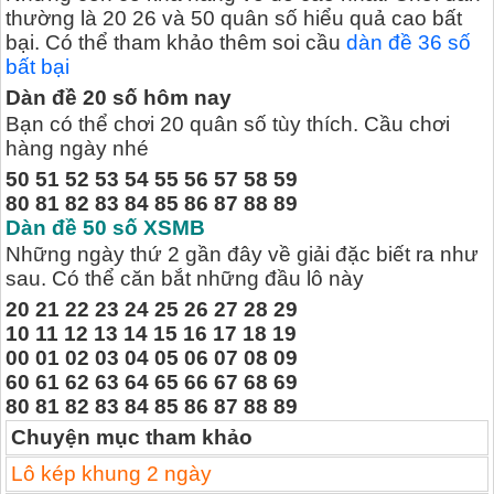
thường là 20 26 và 50 quân số hiểu quả cao bất
bại. Có thể tham khảo thêm soi cầu
dàn đề 36 số
bất bại
Dàn đề 20 số hôm nay
Bạn có thể chơi 20 quân số tùy thích. Cầu chơi
hàng ngày nhé
50 51 52 53 54 55 56 57 58 59
80 81 82 83 84 85 86 87 88 89
Dàn đề 50 số XSMB
Những ngày thứ 2 gần đây về giải đặc biết ra như
sau. Có thể căn bắt những đầu lô này
20 21 22 23 24 25 26 27 28 29
10 11 12 13 14 15 16 17 18 19
00 01 02 03 04 05 06 07 08 09
60 61 62 63 64 65 66 67 68 69
80 81 82 83 84 85 86 87 88 89
Chuyện mục tham khảo
Lô kép khung 2 ngày