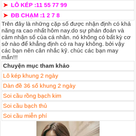
➤
LÔ KÉP :11 55 77 99
➤
ĐB CHẠM :1 2 7 8
Trên đây là những cặp số được nhận định có khả
năng ra cao nhất hôm nay.do sự phán đoán và
cảm nhận số của cá nhân. nó không có bất kỳ cơ
sở nào để khẳng định có ra hay không. bởi vậy
các bạn nên cân nhắc kỹ. chúc các bạn may
mắn!!!
Chuyện mục tham khảo
Lô kép khung 2 ngày
Dàn đề 36 số khung 2 ngày
Soi cầu rồng bạch kim
Soi cầu bạch thủ
Soi cầu miễn phí