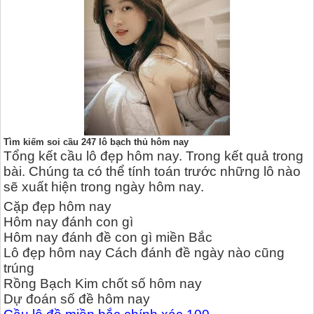
Tìm kiếm soi cầu 247 lô bạch thủ hôm nay
Tổng kết cầu lô đẹp hôm nay. Trong kết quả trong
bài. Chúng ta có thể tính toán trước những lô nào
sẽ xuất hiện trong ngày hôm nay.
Cặp đẹp hôm nay
Hôm nay đánh con gì
Hôm nay đánh đề con gì miền Bắc
Lô đẹp hôm nay Cách đánh đề ngày nào cũng
trúng
Rồng Bạch Kim chốt số hôm nay
Dự đoán số đề hôm nay