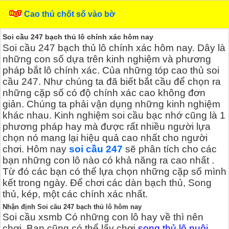
Cao thủ chốt số vào bờ
Soi cầu 247 bạch thủ lô chính xác hôm nay
Soi cầu 247 bạch thủ lô chính xác hôm nay. Dây là
những con số dựa trên kinh nghiệm và phương
pháp bắt lô chính xác. Của những tóp cao thủ soi
cầu 247. Như chúng ta đã biết bắt cầu để chọn ra
những cặp số có độ chính xác cao không đơn
giản. Chúng ta phải vận dụng những kinh nghiệm
khác nhau. Kinh nghiệm soi cầu bạc nhớ cũng là 1
phương pháp hay mà được rất nhiều người lựa
chọn nó mang lại hiệu quả cao nhất cho người
chơi. Hôm nay
soi cầu 247
sẽ phân tích cho các
bạn những con lô nào có khả năng ra cao nhất .
Từ đó các bạn có thể lựa chọn những cặp số mình
kết trong ngày. Để chơi các dàn bạch thủ, Song
thủ, kép, một các chính xác nhất.
Nhận định Soi cầu 247 bạch thủ lô hôm nay
Soi cầu xsmb Có những con lô hay về thì nên
chơi. Bạn cũng có thể lấy chơi
song thủ lô nuôi