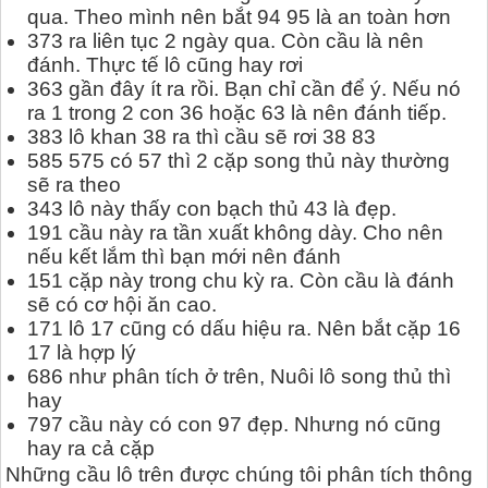
qua. Theo mình nên bắt 94 95 là an toàn hơn
373 ra liên tục 2 ngày qua. Còn cầu là nên
đánh. Thực tế lô cũng hay rơi
363 gần đây ít ra rồi. Bạn chỉ cần để ý. Nếu nó
ra 1 trong 2 con 36 hoặc 63 là nên đánh tiếp.
383 lô khan 38 ra thì cầu sẽ rơi 38 83
585 575 có 57 thì 2 cặp song thủ này thường
sẽ ra theo
343 lô này thấy con bạch thủ 43 là đẹp.
191 cầu này ra tần xuất không dày. Cho nên
nếu kết lắm thì bạn mới nên đánh
151 cặp này trong chu kỳ ra. Còn cầu là đánh
sẽ có cơ hội ăn cao.
171 lô 17 cũng có dấu hiệu ra. Nên bắt cặp 16
17 là hợp lý
686 như phân tích ở trên, Nuôi lô song thủ thì
hay
797 cầu này có con 97 đẹp. Nhưng nó cũng
hay ra cả cặp
Những cầu lô trên được chúng tôi phân tích thông