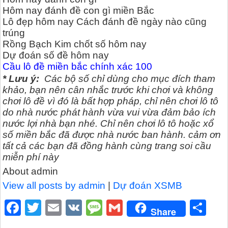
Hôm nay đánh đề con gì miền Bắc
Lô đẹp hôm nay Cách đánh đề ngày nào cũng
trúng
Rồng Bạch Kim chốt số hôm nay
Dự đoán số đề hôm nay
Cầu lô đề miền bắc chính xác 100
*
Lưu ý:
Các bộ số chỉ dùng cho mục đích tham
khảo, bạn nên cân nhắc trước khi chơi và không
chơi lô đề vì đó là bất hợp pháp, chỉ nên chơi lô tô
do nhà nước phát hành vừa vui vừa đảm bảo ích
nước lợi nhà bạn nhé.
Chỉ nên chơi lô tô hoặc xổ
số miền bắc đã được nhà nước ban hành. cảm ơn
tất cả các bạn đã đồng hành cùng trang soi cầu
miễn phí này
About admin
View all posts by admin
|
Dự đoán XSMB
F
T
E
V
M
G
S
Share
a
wi
m
K
e
m
h