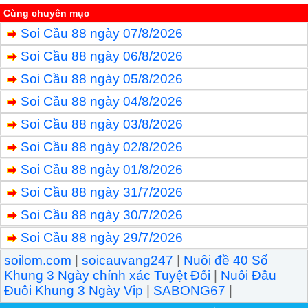
Cùng chuyên mục
Soi Cầu 88 ngày 07/8/2026
Soi Cầu 88 ngày 06/8/2026
Soi Cầu 88 ngày 05/8/2026
Soi Cầu 88 ngày 04/8/2026
Soi Cầu 88 ngày 03/8/2026
Soi Cầu 88 ngày 02/8/2026
Soi Cầu 88 ngày 01/8/2026
Soi Cầu 88 ngày 31/7/2026
Soi Cầu 88 ngày 30/7/2026
Soi Cầu 88 ngày 29/7/2026
soilom.com
|
soicauvang247
|
Nuôi đề 40 Số
Khung 3 Ngày chính xác Tuyệt Đối
|
Nuôi Đầu
Đuôi Khung 3 Ngày Vip
|
SABONG67
|