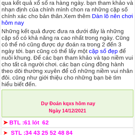
qua kết quả xổ số ra hàng ngày. bạn tham khảo và
nhạn định của chính mình chon ra những cặp số
chính xác cho bản thân.Xem thêm
Dàn lô nên chơi
hôm nay
Những kết quả được đưa ra dưới đây là những
cặp số có khả năng ra cao nhất trong ngày. Cũng
có thể nó cũng được dự đoán ra trong 2 đến 3
ngày tới. bạn cũng có thể lấy một
cặp số đẹp
để
nuôi khung. Để các bạn tham khảo và tạo niềm vui
cho tất cả người chơi. các bạn cùng đồng hành
theo dõi thường xuyên để cố những niềm vui nhân
đôi. cũng như giới thiệu cho những bạn bè tìm
hiểu biết đến.
Dự Đoán kqxs hôm nay
Ngày 14/12/2021
➤
BTL :61 lót 62
➤
STL :34 43 25 52 48 84