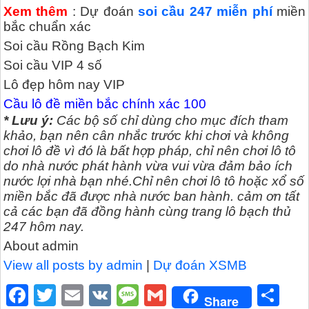
Xem thêm
: Dự đoán
soi cầu 247 miễn phí
miền
bắc chuẩn xác
Soi cầu Rồng Bạch Kim
Soi cầu VIP 4 số
Lô đẹp hôm nay VIP
Cầu lô đề miền bắc chính xác 100
*
Lưu ý:
Các bộ số chỉ dùng cho mục đích tham
khảo, bạn nên cân nhắc trước khi chơi và không
chơi lô đề vì đó là bất hợp pháp, chỉ nên chơi lô tô
do nhà nước phát hành vừa vui vừa đảm bảo ích
nước lợi nhà bạn nhé.
Chỉ nên chơi lô tô hoặc xổ số
miền bắc đã được nhà nước ban hành. cảm ơn tất
cả các bạn đã đồng hành cùng trang lô bạch thủ
247
hôm
nay.
About admin
View all posts by admin
|
Dự đoán XSMB
F
T
E
V
M
G
S
Share