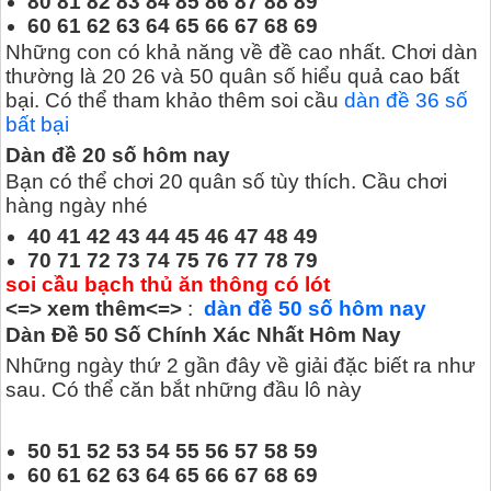
80 81 82 83 84 85 86 87 88 89
60 61 62 63 64 65 66 67 68 69
Những con có khả năng về đề cao nhất. Chơi dàn
thường là 20 26 và 50 quân số hiểu quả cao bất
bại. Có thể tham khảo thêm soi cầu
dàn đề 36 số
bất bại
Dàn đề 20 số hôm nay
Bạn có thể chơi 20 quân số tùy thích. Cầu chơi
hàng ngày nhé
40 41 42 43 44 45 46 47 48 49
70 71 72 73 74 75 76 77 78 79
soi cầu bạch thủ ăn thông có lót
<=> xem thêm<=>
:
dàn đề 50 số hôm nay
Dàn Đề 50 Số Chính Xác Nhất Hôm Nay
Những ngày thứ 2 gần đây về giải đặc biết ra như
sau. Có thể căn bắt những đầu lô này
50 51 52 53 54 55 56 57 58 59
60 61 62 63 64 65 66 67 68 69