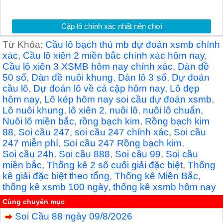
a
wi
m
K
e
m
h
c
tt
ail
ss
ail
ar
Cặp lô chính xác nhất nên chơi
e
er
a
e
Từ Khóa:
Cầu lô bạch thủ mb dự đoán xsmb chính
b
g
xác
,
Cầu lô xiên 2 miền bắc chính xác hôm nay
,
o
e
Cầu lô xiên 3 XSMB hôm nay chính xác
,
Dàn đề
50 số
,
Dàn đề nuôi khung
,
Dàn lô 3 số
,
Dự đoán
o
cầu lô
,
Dự đoán lô về cả cặp hôm nay
,
Lô đẹp
k
hôm nay
,
Lô kép hôm nay soi cầu dự đoán xsmb
,
Lô nuôi khung
,
lô xiên 2
,
nuôi lô
,
nuôi lô chuẩn
,
Nuôi lô miền bắc
,
rồng bạch kim
,
Rồng bạch kim
88
,
Soi cầu 247
,
soi cầu 247 chính xác
,
Soi cầu
247 miễn phí
,
Soi cầu 247 Rồng bạch kim
,
Soi cầu 24h
,
Soi cầu 888
,
Soi cầu 99
,
Soi cầu
miền bắc
,
Thống kê 2 số cuối giải đặc biệt
,
Thống
kê giải đặc biệt theo tổng
,
Thống kê Miền Bắc
,
thống kê xsmb 100 ngày
,
thống kê xsmb hôm nay
Cùng chuyên mục
Soi Cầu 88 ngày 09/8/2026