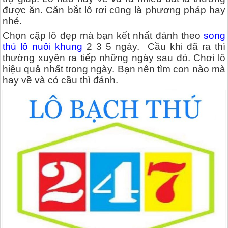
được ăn. Căn bắt lô rơi cũng là phương pháp hay
nhé.
Chọn cặp lô đẹp mà bạn kết nhất đánh theo
song
thủ lô nuôi khung
2 3 5 ngày. Cầu khi đã ra thì
thường xuyên ra tiếp những ngày sau đó. Chơi lô
hiệu quả nhất trong ngày. Bạn nên tìm con nào mà
hay về và có cầu thì đánh.