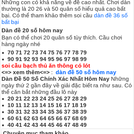
Những con có khả năng về đề cao nhất. Chơi dàn
thường là 20 26 và 50 quân số hiểu quả cao bất
bại. Có thể tham khảo thêm soi cầu
dàn đề 36 số
bất bại
Dàn đề 20 số hôm nay
Bạn có thể chơi 20 quân số tùy thích. Cầu chơi
hàng ngày nhé
70 71 72 73 74 75 76 77 78 79
90 91 92 93 94 95 96 97 98 99
soi cầu bạch thủ ăn thông có lót
<=> xem thêm<=>
:
dàn đề 50 số hôm nay
Dàn Đề 50 Số Chính Xác Nhất Hôm Nay
Những
ngày thứ 2 gần đây về giải đặc biết ra như sau. Có
thể căn bắt những đầu lô này
20 21 22 23 24 25 26 27 28 29
10 11 12 13 14 15 16 17 18 19
30 31 32 33 34 35 36 37 38 39
60 61 62 63 64 65 66 67 68 69
40 41 42 43 44 45 46 47 48 49
Chuyện mục tham khảo