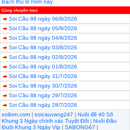
Bạch thủ lô hôm nay
Cùng chuyên mục
Soi Cầu 88 ngày 06/8/2026
Soi Cầu 88 ngày 05/8/2026
Soi Cầu 88 ngày 04/8/2026
Soi Cầu 88 ngày 03/8/2026
Soi Cầu 88 ngày 02/8/2026
Soi Cầu 88 ngày 01/8/2026
Soi Cầu 88 ngày 31/7/2026
Soi Cầu 88 ngày 30/7/2026
Soi Cầu 88 ngày 29/7/2026
Soi Cầu 88 ngày 28/7/2026
soilom.com
|
soicauvang247
|
Nuôi đề 40 Số
Khung 3 Ngày chính xác Tuyệt Đối
|
Nuôi Đầu
Đuôi Khung 3 Ngày Vip
|
SABONG67
|