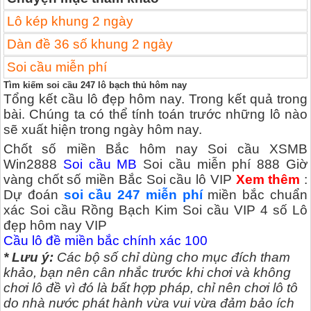
Lô kép khung 2 ngày
Dàn đề 36 số khung 2 ngày
Soi cầu miễn phí
Tìm kiếm soi cầu 247 lô bạch thủ hôm nay
Tổng kết cầu lô đẹp hôm nay. Trong kết quả trong
bài. Chúng ta có thể tính toán trước những lô nào
sẽ xuất hiện trong ngày hôm nay.
Chốt số miền Bắc hôm nay
Soi cầu XSMB
Win2888
Soi cầu MB
Soi cầu miễn phí 888
Giờ
vàng chốt số miền Bắc
Soi cầu lô VIP
Xem thêm
:
Dự đoán
soi cầu 247 miễn phí
miền bắc chuẩn
xác
Soi cầu Rồng Bạch Kim
Soi cầu VIP 4 số
Lô
đẹp hôm nay VIP
Cầu lô đề miền bắc chính xác 100
*
Lưu ý:
Các bộ số chỉ dùng cho mục đích tham
khảo, bạn nên cân nhắc trước khi chơi và không
chơi lô đề vì đó là bất hợp pháp, chỉ nên chơi lô tô
do nhà nước phát hành vừa vui vừa đảm bảo ích