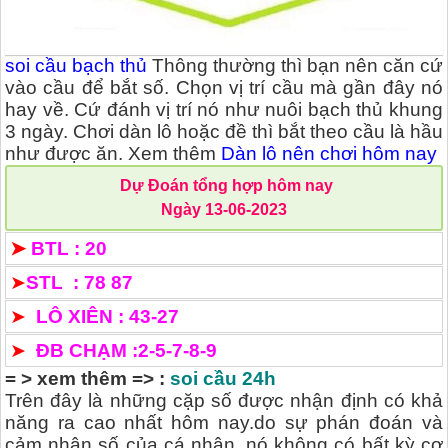
soi cầu bạch thủ
Thông thường thì bạn nên căn cứ
vào cầu để bắt số. Chọn vị trí cầu mà gần đây nó
hay về. Cứ đánh vị trí nó như nuôi bạch thủ khung
3 ngày. Chơi dàn lô hoặc đề thì bắt theo cầu là hầu
như được ăn. Xem thêm
Dàn lô nên chơi hôm nay
Dự Đoán tổng hợp hôm nay
Ngày 13-06-2023
➤
BTL : 20
➤
STL
: 78 87
➤
LÔ XIÊN : 43-27
➤
ĐB CHẠM :2-5-7-8-9
= > xem thêm => :
soi cầu 24h
Trên đây là những cặp số được nhận định có khả
năng ra cao nhất hôm nay.do sự phán đoán và
cảm nhận số của cá nhân. nó không có bất kỳ cơ