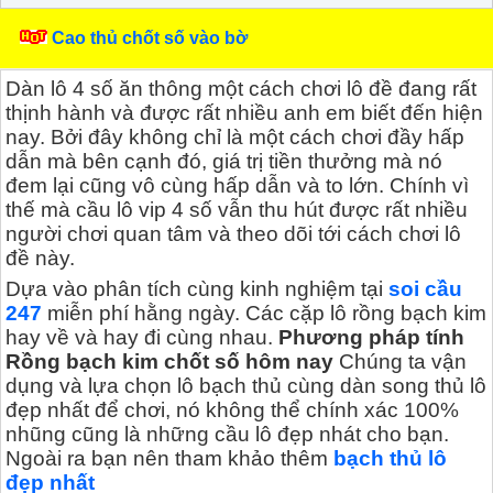
Cao thủ chốt số vào bờ
Dàn lô 4 số ăn thông một cách chơi lô đề đang rất
thịnh hành và được rất nhiều anh em biết đến hiện
nay. Bởi đây không chỉ là một cách chơi đầy hấp
dẫn mà bên cạnh đó, giá trị tiền thưởng mà nó
đem lại cũng vô cùng hấp dẫn và to lớn. Chính vì
thế mà cầu lô vip 4 số vẫn thu hút được rất nhiều
người chơi quan tâm và theo dõi tới cách chơi lô
đề này.
Dựa vào phân tích cùng kinh nghiệm tại
soi cầu
247
miễn phí hằng ngày. Các cặp lô rồng bạch kim
hay về và hay đi cùng nhau.
Phương pháp tính
Rồng bạch kim chốt số hôm nay
Chúng ta vận
dụng và lựa chọn lô bạch thủ cùng dàn song thủ lô
đẹp nhất để chơi, nó không thể chính xác 100%
nhũng cũng là những cầu lô đẹp nhát cho bạn.
Ngoài ra bạn nên tham khảo thêm
bạch thủ lô
đẹp nhất