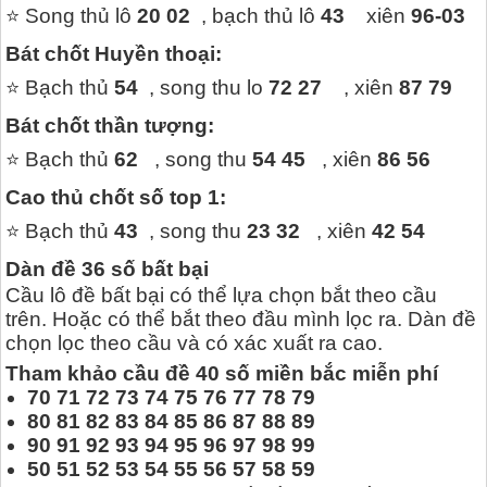
⭐ Song thủ lô
20 02
, bạch thủ lô
43
xiên
96-03
Bát chốt Huyền thoại:
⭐ Bạch thủ
54
, song thu lo
72 27
, xiên
87 79
Bát chốt thần tượng:
⭐ Bạch thủ
62
, song thu
54 45
, xiên
86 56
Cao thủ chốt số top 1:
⭐ Bạch thủ
43
, song thu
23 32
, xiên
42 54
Dàn đề 36 số bất bại
Cầu lô đề bất bại có thể lựa chọn bắt theo cầu
trên. Hoặc có thể bắt theo đầu mình lọc ra. Dàn đề
chọn lọc theo cầu và có xác xuất ra cao.
Tham khảo cầu đề 40 số miền bắc miễn phí
70 71 72 73 74 75 76 77 78 79
80 81 82 83 84 85 86 87 88 89
90 91 92 93 94 95 96 97 98 99
50 51 52 53 54 55 56 57 58 59