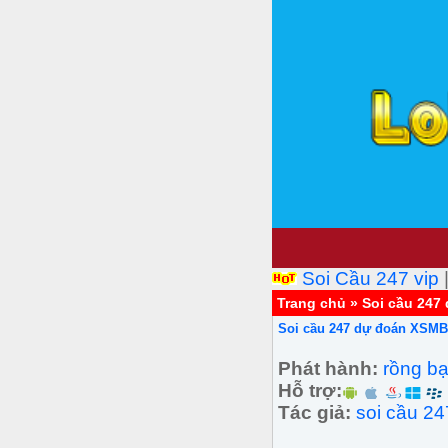
Soi Cầu 247 vip
Trang chủ
»
Soi cầu 247
Soi cầu 247 dự đoán XSMB
Phát hành:
rồng b
Hỗ trợ:
Tác giả:
soi cầu 24