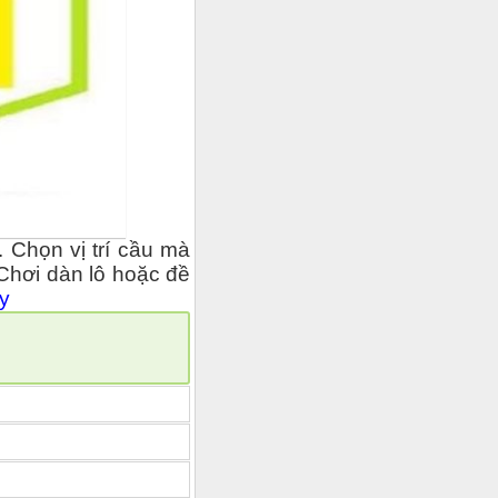
 Chọn vị trí cầu mà
 Chơi dàn lô hoặc đề
y