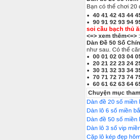
Bạn có thể chơi 20 
40 41 42 43 44 4
90 91 92 93 94 9
soi cầu bạch thủ ă
<=> xem thêm<=>
Dàn Đề 50 Số Chí
như sau. Có thể că
00 01 02 03 04 0
20 21 22 23 24 2
30 31 32 33 34 3
70 71 72 73 74 7
60 61 62 63 64 6
Chuyện mục tha
Dàn đề 20 số miền
Dàn lô 6 số miền bắ
Dàn đề 50 số miền 
Dàn lô 3 số vip miề
Cặp lô kép đẹp hô