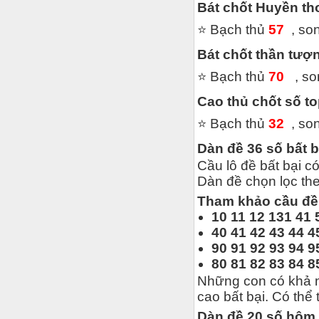
Bát chốt Huyền tho
⭐ Bạch thủ
57
, son
Bát chốt thần tượ
⭐ Bạch thủ
70
, so
Cao thủ chốt số to
⭐ Bạch thủ
32
, so
Dàn đề 36 số bất b
Cầu lô đề bất bại có
Dàn đề chọn lọc the
Tham khảo cầu đề 
10 11 12 131 41 
40 41 42 43 44 4
90 91 92 93 94 9
80 81 82 83 84 8
Những con có khả n
cao bất bại. Có thể
Dàn đề 20 số hôm