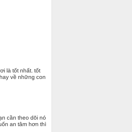
 là tốt nhất. tốt
y hay về những con
ạn cần theo dõi nó
uốn an tâm hơn thì