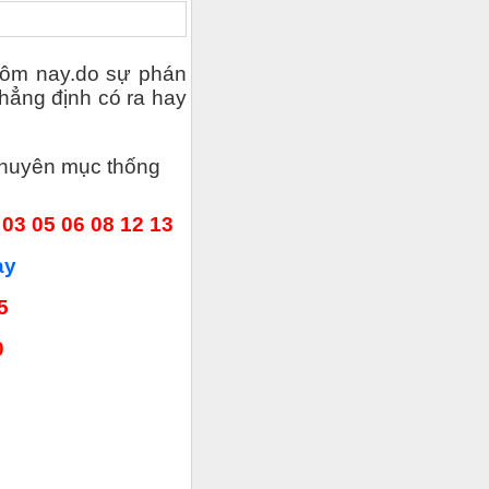
hôm nay.do sự phán
hẳng định có ra hay
 chuyên mục thống
 03 05 06 08 12 13
ay
5
0