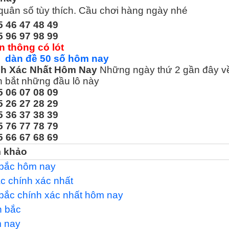
quân số tùy thích. Cầu chơi hàng ngày nhé
5 46 47 48 49
5 96 97 98 99
n thông có lót
:
dàn đề 50 số hôm nay
nh Xác Nhất Hôm Nay
Những ngày thứ 2 gần đây về 
n bắt những đầu lô này
5 06 07 08 09
5 26 27 28 29
5 36 37 38 39
5 76 77 78 79
5 66 67 68 69
m khảo
 bắc hôm nay
c chính xác nhất
bắc chính xác nhất hôm nay
n bắc
m nay