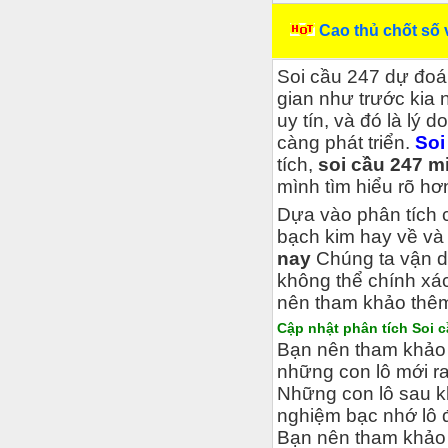
Cao thủ chốt số
Soi cầu 247 dự đoá
gian như trước kia 
uy tín, và đó là lý
càng phát triển.
Soi
tích,
soi cầu 247 m
mình tìm hiểu rõ hơ
Dựa vào phân tích 
bạch kim hay về và
nay
Chúng ta vận dụ
không thể chính xá
nên tham khảo th
Cập nhật phân tích Soi
Bạn nên tham khảo 
những con lô mới ra
Những con lô sau kh
nghiệm bạc nhớ lô 
Bạn nên tham khả