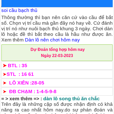
soi cầu bạch thủ
Thông thường thì bạn nên căn cứ vào cầu để bắt
số. Chọn vị trí cầu mà gần đây nó hay về. Cứ đánh
vị trí nó như nuôi bạch thủ khung 3 ngày. Chơi dàn
lô hoặc đề thì bắt theo cầu là hầu như được ăn.
Xem thêm
Dàn lô nên chơi hôm nay
Dự Đoán tổng hợp hôm nay
Ngày 22-03-2023
➤
BTL : 35
➤
STL
:
16 61
➤
LÔ XIÊN :28-05
➤
ĐB CHẠM : 1-4-5-9-8
= > xem thêm => :
dàn lô song thủ ăn chắc
Trên đây là những cặp số được nhận định có khả
năng ra cao nhất hôm nay.do sự phán đoán và