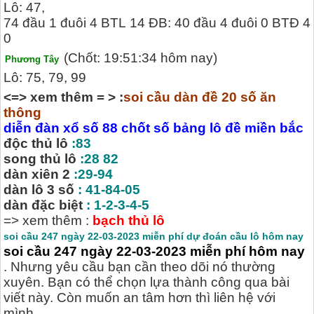
Lô:
47,
74
đầu
1
đuôi
4
BTL
14
ĐB:
40
đầu
4
đuôi
0
BTĐ
4
0
(Chốt: 19:51:34 hôm nay)
Phương Tây
Lô:
75, 79, 99
<=> xem thêm = > :
soi cầu dàn đề 20 số ăn
thông
diễn đàn xổ số 88 chốt số bảng lô đề miền bắc
độc thủ lô
:83
song thủ lô
:28 82
dàn xiên 2
:29-94
dàn lô 3 số
: 41-84-05
dàn đặc biệt
: 1-2-3-4-5
=> xem thêm :
bạch thủ lô
soi cầu 247 ngày 22-03-2023 miễn phí dự đoán cầu lô hôm nay
soi cầu 247 ngày 22-03-2023 miễn phí
hôm nay
. Nhưng yêu cầu bạn cần theo dõi nó thường
xuyên. Bạn có thể chọn lựa thành công qua bài
viết này. Còn muốn an tâm hơn thì liên hệ với
mình.