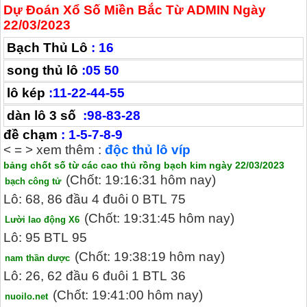
Dự Đoán Xổ Số Miền Bắc Từ ADMIN Ngày
22/03/2023
Bạch Thủ Lô
: 16
song thủ lô
:05 50
lô kép
:11-22-44-55
dàn lô 3 số
:98-83-28
đề chạm
: 1-5-7-8-9
< = > xem thêm :
độc thủ lô víp
bảng chốt số từ các cao thủ rồng bạch kim ngày 22/03/2023
(Chốt: 19:16:31 hôm nay)
bạch công tử
Lô:
68, 86
đầu
4
đuôi
0
BTL
75
(Chốt: 19:31:45 hôm nay)
Lười lao động X6
Lô:
95
BTL
95
(Chốt: 19:38:19 hôm nay)
nam thần dược
Lô:
26, 62
đầu
6
đuôi
1
BTL
36
(Chốt: 19:41:00 hôm nay)
nuoilo.net