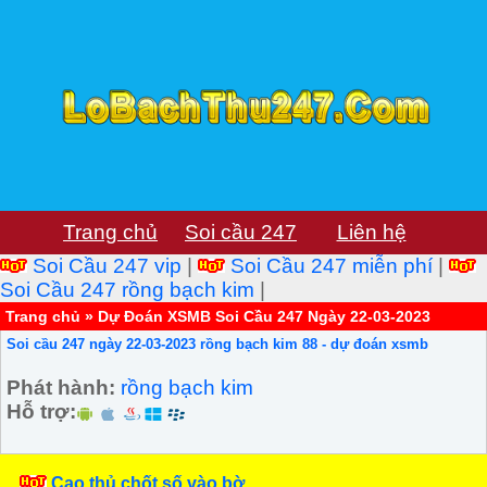
Trang chủ
Soi cầu 247
Liên hệ
Soi Cầu 247 vip
|
Soi Cầu 247 miễn phí
|
Soi Cầu 247 rồng bạch kim
|
Trang chủ
»
Dự Đoán XSMB Soi Cầu 247 Ngày 22-03-2023
Soi cầu 247 ngày 22-03-2023 rồng bạch kim 88 - dự đoán xsmb
Phát hành:
rồng bạch kim
Hỗ trợ:
Cao thủ chốt số vào bờ