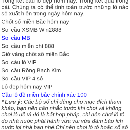
Tổng kết cầu lô đẹp hôm nay. Trong kết quả trong
bài. Chúng ta có thể tính toán trước những lô nào
sẽ xuất hiện trong ngày hôm nay.
Chốt số miền Bắc hôm nay
Soi cầu XSMB Win2888
Soi cầu MB
Soi cầu miễn phí 888
Giờ vàng chốt số miền Bắc
Soi cầu lô VIP
Soi cầu Rồng Bạch Kim
Soi cầu VIP 4 số
Lô đẹp hôm nay VIP
Cầu lô đề miền bắc chính xác 100
*
Lưu ý:
Các bộ số chỉ dùng cho mục đích tham
khảo, bạn nên cân nhắc trước khi chơi và không
chơi lô đề vì đó là bất hợp pháp, chỉ nên chơi lô tô
do nhà nước phát hành vừa vui vừa đảm bảo ích
nước lợi nhà bạn nhé.
Chỉ nên chơi lô tô hoặc xổ số