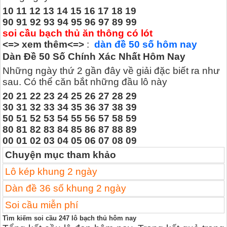
10 11 12 13 14 15 16 17 18 19
90 91 92 93 94 95 96 97 89 99
soi cầu bạch thủ ăn thông có lót
<=> xem thêm<=>
:
dàn đề 50 số hôm nay
Dàn Đề 50 Số Chính Xác Nhất Hôm Nay
Những ngày thứ 2 gần đây về giải đặc biết ra như
sau. Có thể căn bắt những đầu lô này
20 21 22 23 24 25 26 27 28 29
30 31 32 33 34 35 36 37 38 39
50 51 52 53 54 55 56 57 58 59
80 81 82 83 84 85 86 87 88 89
00 01 02 03 04 05 06 07 08 09
Chuyện mục tham khảo
Lô kép khung 2 ngày
Dàn đề 36 số khung 2 ngày
Soi cầu miễn phí
Tìm kiếm soi cầu 247 lô bạch thủ hôm nay