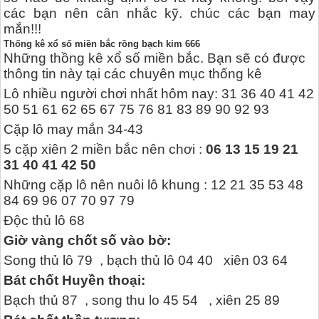
các bạn nên cân nhắc kỹ. chúc các bạn may
mắn!!!
Thống kê xổ số miền bắc rồng bạch kim 666
Những thồng kê xổ số miền bắc. Bạn sẽ có được
thông tin này tại các chuyên mục thống kê
Lô nhiều người chơi nhất hôm nay: 31 36 40 41 42
50 51 61 62 65 67 75 76 81 83 89 90 92 93
Cặp lô may mắn 34-43
5 cặp xiên 2 miền bắc nên chơi :
06 13 15 19 21
31 40 41 42 50
Những cặp lô nên nuôi lô khung : 12 21 35 53 48
84 69 96 07 70 97 79
Độc thủ lô 68
Giờ vàng chốt số vào bờ:
Song thủ lô 79 , bạch thủ lô 04 40 xiên 03 64
Bát chốt Huyền thoại:
Bạch thủ 87 , song thu lo 45 54 , xiên 25 89