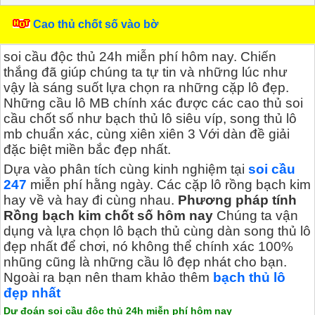
Cao thủ chốt số vào bờ
soi cầu độc thủ 24h miễn phí hôm nay. Chiến
thắng đã giúp chúng ta tự tin và những lúc như
vậy là sáng suốt lựa chọn ra những cặp lô đẹp.
Những cầu lô MB chính xác được các cao thủ soi
cầu chốt số như bạch thủ lô siêu víp, song thủ lô
mb chuẩn xác, cùng xiên xiên 3 Với dàn đề giải
đặc biệt miền bắc đẹp nhất.
Dựa vào phân tích cùng kinh nghiệm tại
soi cầu
247
miễn phí hằng ngày. Các cặp lô rồng bạch kim
hay về và hay đi cùng nhau.
Phương pháp tính
Rồng bạch kim chốt số hôm nay
Chúng ta vận
dụng và lựa chọn lô bạch thủ cùng dàn song thủ lô
đẹp nhất để chơi, nó không thể chính xác 100%
nhũng cũng là những cầu lô đẹp nhát cho bạn.
Ngoài ra bạn nên tham khảo thêm
bạch thủ lô
đẹp nhất
Dự đoán
soi cầu độc thủ 24h miễn phí
hôm nay