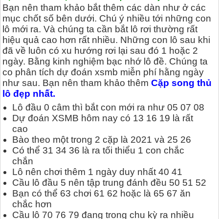
Bạn nên tham khảo bắt thêm các dàn như ở các
mục chốt số bên dưới. Chú ý nhiều tới những con
lô mới ra. Và chúng ta cần bắt lô rơi thường rất
hiệu quả cao hơn rất nhiều. Những con lô sau khi
đã về luôn có xu hướng rơi lại sau đó 1 hoặc 2
ngày. Bằng kinh nghiệm bạc nhớ lô đề. Chúng ta
co phân tích dự đoán xsmb miễn phí hằng ngày
như sau. Bạn nên tham khảo thêm
Cặp song thủ
lô đẹp nhất
.
Lô đầu 0 câm thì bắt con mới ra như 05 07 08
Dự đoán XSMB hôm nay có 13 16 19 là rất
cao
Bào theo một trong 2 cặp là 2021 và 25 26
Có thể 31 34 36 là ra tối thiểu 1 con chắc
chắn
Lô nên chơi thêm 1 ngày duy nhất 40 41
Cầu lô đầu 5 nên tập trung đánh đều 50 51 52
Bạn có thể 63 chơi 61 62 hoặc là 65 67 ăn
chắc hơn
Cầu lô 70 76 79 đang trong chu kỳ ra nhiều