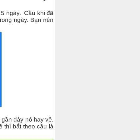
 5 ngày. Cầu khi đã
 trong ngày. Bạn nên
à gần đây nó hay về.
 thì bắt theo cầu là