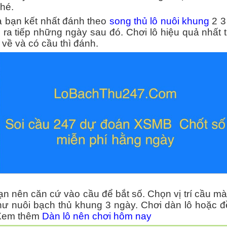
hé.
 bạn kết nhất đánh theo
song thủ lô nuôi khung
2 3
 ra tiếp những ngày sau đó. Chơi lô hiệu quả nhất
về và có cầu thì đánh.
n nên căn cứ vào cầu để bắt số. Chọn vị trí cầu m
hư nuôi bạch thủ khung 3 ngày. Chơi dàn lô hoặc đề
 Xem thêm
Dàn lô nên chơi hôm nay