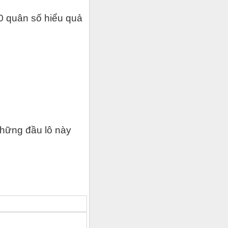
0 quân số hiểu quả
những đầu lô này