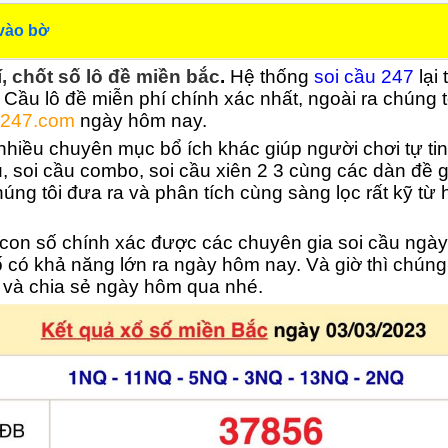
 vào bờ
í, chốt số lô đề miền bắc
.
Hệ thống
soi cầu 247
lại 
Cầu lô đề miễn phí chính xác nhất, ngoài ra chúng tô
u247.com
ngày hôm nay.
hiều chuyên mục bổ ích khác giúp người chơi tự tin
ủ, soi cầu combo, soi cầu xiên 2 3 cùng các dàn đề g
ng tôi đưa ra và phân tích cùng sàng lọc rất kỹ từ
 con số chính xác được các chuyên gia soi cầu ngà
ố có khả năng lớn ra ngày hôm nay. Và giờ thì chúng 
 và chia sẻ ngày hôm qua nhé.