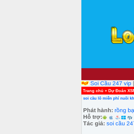
Soi Cầu 247 vip
Trang chủ
»
Dự Đoán XSM
soi cầu lô miễn phí nuôi 
Phát hành:
rồng b
Hỗ trợ:
Tác giả:
soi cầu 24