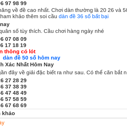
96 97 98 99
ăng về đề cao nhất. Chơi dàn thường là 20 26 và 5
 tham khảo thêm soi cầu
dàn đề 36 số bất bại
 nay
quân số tùy thích. Cầu chơi hàng ngày nhé
06 07 08 09
16 17 18 19
n thông có lót
:
dàn đề 50 số hôm nay
nh Xác Nhất Hôm Nay
n đây về giải đặc biết ra như sau. Có thể căn bắt 
26 27 28 29
36 37 38 39
46 47 48 49
56 57 58 59
66 67 68 69
m khảo
ày