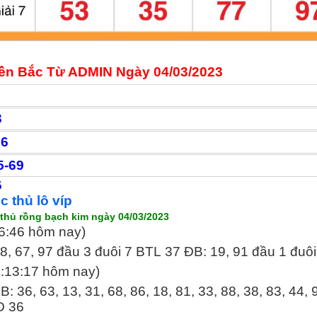
ền Bắc Từ ADMIN Ngày 04/03/2023
3
66
5-69
6
c thủ lô víp
 thủ rồng bạch kim ngày 04/03/2023
06:46 hôm nay)
58, 67, 97
đầu
3
đuôi
7
BTL
37
ĐB:
19, 91
đầu
1
đuôi
9:13:17 hôm nay)
B:
36, 63, 13, 31, 68, 86, 18, 81, 33, 88, 38, 83, 44, 
Đ
36