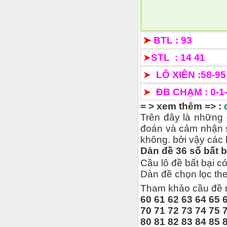
➤
BTL : 93
➤
STL
:
14 41
➤
LÔ XIÊN :58-95
➤
ĐB CHẠM : 0-1-
= > xem thêm => :
Trên đây là những
đoán và cảm nhận s
không. bởi vậy các
Dàn đề 36 số bất b
Cầu lô đề bất bại có
Dàn đề chọn lọc the
Tham khảo cầu đề 
60 61 62 63 64 65 
70 71 72 73 74 75 
80 81 82 83 84 85 