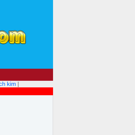
ch kim
|