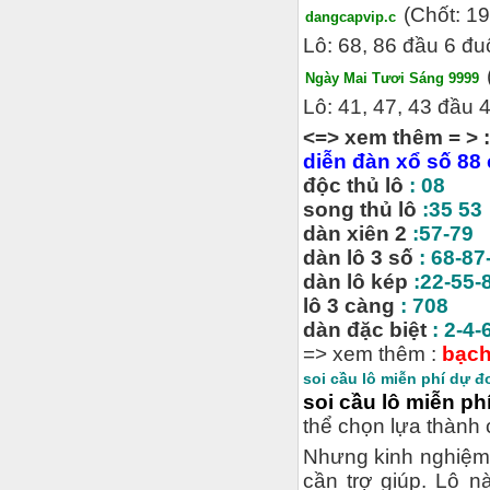
(Chốt: 1
dangcapvip.c
Lô:
68, 86
đầu
6
đu
Ngày Mai Tươi Sáng 9999
Lô:
41, 47, 43
đầu
<=> xem thêm = > :
diễn đàn xổ số 88
độc thủ lô
: 08
song thủ lô
:35 53
dàn xiên 2
:57-79
dàn lô 3 số
: 68-87
dàn lô kép
:22-55-
lô 3 càng
: 708
dàn đặc biệt
: 2-4-
=> xem thêm :
bạch
soi cầu lô miễn phí dự 
soi cầu lô miễn ph
thể chọn lựa thành 
Nhưng kinh nghiệm c
cần trợ giúp. Lô n