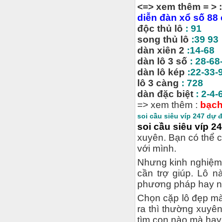
<=> xem thêm = > :
diễn đàn xổ số 88
độc thủ lô
: 91
song thủ lô
:39 93
dàn xiên 2
:14-68
dàn lô 3 số
: 28-68
dàn lô kép
:22-33-
lô 3 càng
: 728
dàn đặc biệt
: 2-4-
=> xem thêm :
bạch
soi cầu siêu víp 247 dự 
soi cầu siêu víp 2
xuyên. Bạn có thể c
với mình.
Nhưng kinh nghiệm c
cần trợ giúp. Lô n
phương pháp hay n
Chọn cặp lô đẹp mà
ra thì thường xuyên
tìm con nào mà hay 