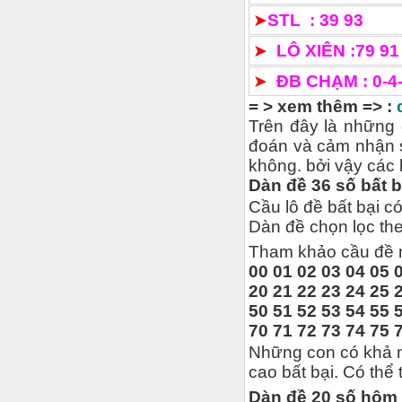
➤
STL
:
39 93
➤
LÔ XIÊN :79 91
➤
ĐB CHẠM : 0-4-
= > xem thêm => :
Trên đây là những
đoán và cảm nhận s
không. bởi vậy các
Dàn đề 36 số bất b
Cầu lô đề bất bại có
Dàn đề chọn lọc the
Tham khảo cầu đề 
00 01 02 03 04 05 
20 21 22 23 24 25 
50 51 52 53 54 55 
70 71 72 73 74 75 
Những con có khả n
cao bất bại. Có thể
Dàn đề 20 số hôm