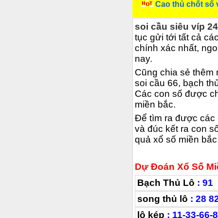
Cao thủ chốt số
soi cầu siêu víp 2
tục gửi tới tất cả 
chính xác nhất, ngoà
nay.
Cũng chia sẻ thêm n
soi cầu 66, bạch th
Các con số được chú
miền bắc.
Để tìm ra được các
và đúc kết ra con s
quả xổ số miền bắc
Dự Đoán Xổ Số Mi
Bạch Thủ Lô
: 91
song thủ lô
: 28 8
lô kép
: 11-33-66-