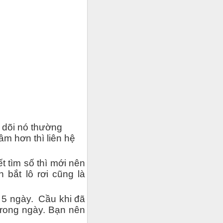
 dõi nó thường
âm hơn thì liên hệ
t tìm số thì mới nên
 bắt lô rơi cũng là
 5 ngày. Cầu khi đã
 trong ngày. Bạn nên