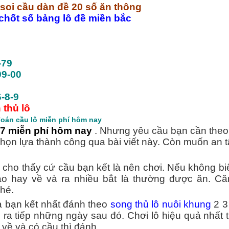
soi cầu dàn đề 20 số ăn thông
 chốt số bảng lô đề miền bắc
-79
99-00
6-8-9
 thủ lô
đoán cầu lô miễn phí hôm nay
47 miễn phí
hôm nay
. Nhưng yêu cầu bạn cần theo
họn lựa thành công qua bài viết này. Còn muốn an t
ho thấy cứ cầu bạn kết là nên chơi. Nếu không biế
ào hay về và ra nhiều bắt là thường được ăn. Căn
hé.
 bạn kết nhất đánh theo
song thủ lô nuôi khung
2 3
 ra tiếp những ngày sau đó. Chơi lô hiệu quả nhất
về và có cầu thì đánh.