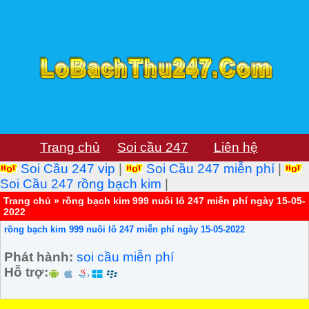
Trang chủ
Soi cầu 247
Liên hệ
Soi Cầu 247 vip
|
Soi Cầu 247 miễn phí
|
Soi Cầu 247 rồng bạch kim
|
Trang chủ
»
rồng bạch kim 999 nuôi lô 247 miễn phí ngày 15-05-
2022
rồng bạch kim 999 nuôi lô 247 miễn phí ngày 15-05-2022
Phát hành:
soi cầu miễn phí
Hỗ trợ: