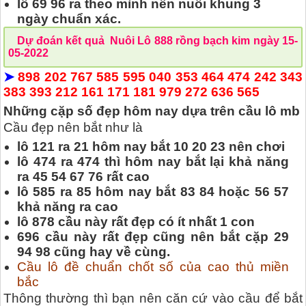
lô 69 96 ra theo mình nên nuôi khung 3
ngày chuẩn xác.
Dự đoán kết quả Nuôi Lô 888 rồng bạch kim ngày 15-
05-2022
➤
898 202 767 585 595 040 353 464 474 242 343
383 393 212 161 171 181 979 272 636 565
Những cặp số đẹp hôm nay dựa trên cầu lô mb
Cầu đẹp nên bắt như là
lô 121 ra 21 hôm nay bắt 10 20 23 nên chơi
lô 474 ra 474 thì hôm nay bắt lại khả năng
ra 45 54 67 76 rất cao
lô 585 ra 85 hôm nay bắt 83 84 hoặc 56 57
khả năng ra cao
lô 878 cầu này rất đẹp có ít nhất 1 con
696 cầu này rất đẹp cũng nên bắt cặp 29
94 98 cũng hay về cùng.
Cầu lô đề chuẩn chốt số của cao thủ miền
bắc
Thông thường thì bạn nên căn cứ vào cầu để bắt