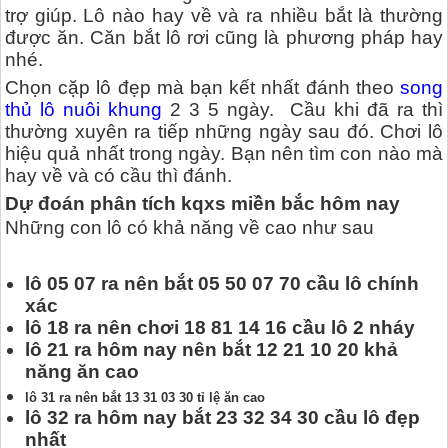
trợ giúp. Lô nào hay về và ra nhiều bắt là thường
được ăn. Căn bắt lô rơi cũng là phương pháp hay
nhé.
Chọn cặp lô đẹp mà bạn kết nhất đánh theo
song
thủ lô nuôi khung
2 3 5 ngày. Cầu khi đã ra thì
thường xuyên ra tiếp những ngày sau đó. Chơi lô
hiệu quả nhất trong ngày. Bạn nên tìm con nào mà
hay về và có cầu thì đánh.
Dự đoán phân tích kqxs miền bắc hôm nay
Những con lô có khả năng về cao như sau
lô 05 07 ra nên bắt 05 50 07 70 cầu lô chính
xác
lô 18 ra nên chơi 18 81 14 16 cầu lô 2 nháy
lô 21 ra hôm nay nên bắt 12 21 10 20 khả
năng ăn cao
lô 31 ra nên bắt 13 31 03 30 tỉ lệ ăn cao
lô 32 ra hôm nay bắt 23 32 34 30 cầu lô đẹp
nhất