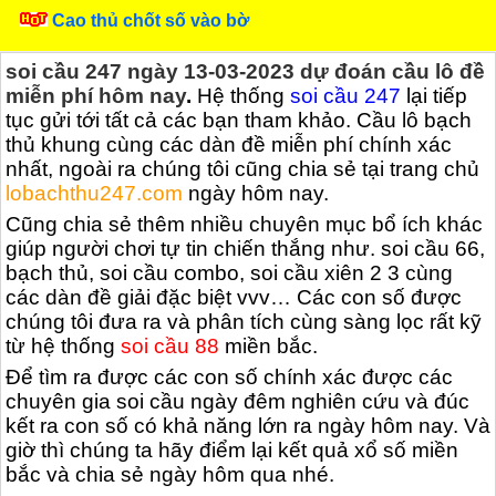
Cao thủ chốt số vào bờ
soi cầu 247 ngày 13-03-2023 dự đoán cầu lô đề
miễn phí hôm nay
.
Hệ thống
soi cầu 247
lại tiếp
tục gửi tới tất cả các bạn tham khảo. Cầu lô bạch
thủ khung cùng các dàn đề miễn phí chính xác
nhất, ngoài ra chúng tôi cũng chia sẻ tại trang chủ
lobachthu247.com
ngày hôm nay.
Cũng chia sẻ thêm nhiều chuyên mục bổ ích khác
giúp người chơi tự tin chiến thắng như. soi cầu 66,
bạch thủ, soi cầu combo, soi cầu xiên 2 3 cùng
các dàn đề giải đặc biệt vvv… Các con số được
chúng tôi đưa ra và phân tích cùng sàng lọc rất kỹ
từ hệ thống
soi cầu 88
miền bắc.
Để tìm ra được các con số chính xác được các
chuyên gia soi cầu ngày đêm nghiên cứu và đúc
kết ra con số có khả năng lớn ra ngày hôm nay. Và
giờ thì chúng ta hãy điểm lại kết quả xổ số miền
bắc và chia sẻ ngày hôm qua nhé.