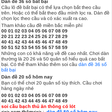
Dàn đề 36 số bất bại
Cầu lô đề bất bại có thể lựa chọn bắt theo cầu
trên. Hoặc có thể bắt theo đầu mình lọc ra. Dàn đề
chọn lọc theo cầu và có xác xuất ra cao.
Tham khảo cầu đề miền bắc miễn phí
00 01 02 03 04 05 06 07 08 09
20 21 22 23 24 25 26 27 28 29
40 41 42 43 44 45 46 47 48 49
50 51 52 53 54 55 56 57 58 59
Những con có khả năng về đề cao nhất. Chơi dàn
thường là 20 26 và 50 quân số hiểu quả cao bất
bại. Có thể tham khảo thêm soi cầu
dàn đề 36 số
bất bại
Dàn đề 20 số hôm nay
Bạn có thể chơi 20 quân số tùy thích. Cầu chơi
hàng ngày nhé
00 01 02 03 04 05 06 07 08 09
40 41 42 43 44 45 46 47 48 49
soi cầu bạch thủ ăn thông có lót
<=> xem thêm<=>
:
dàn đề 50 số hôm nay