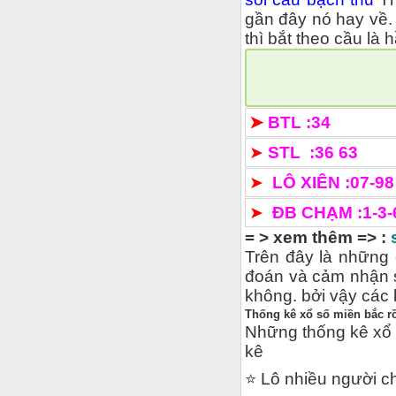
gần đây nó hay về. 
thì bắt theo cầu l
➤
BTL :34
➤
STL
:36 63
➤
LÔ XIÊN :07-98
➤
ĐB CHẠM :1-3-
= > xem thêm => :
Trên đây là những
đoán và cảm nhận s
không. bởi vậy các
Thống kê xổ số miền bắc r
Những thống kê xổ 
kê
⭐ Lô nhiều người c