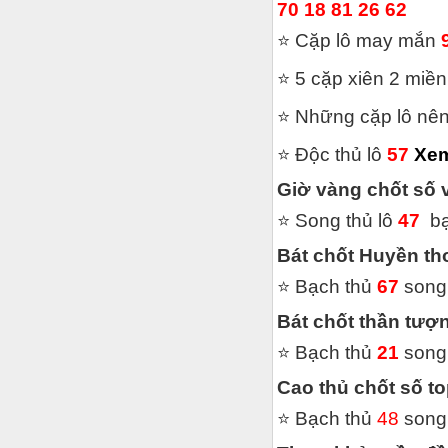
70 18 81 26 62
⭐ Cặp lô may mắn
⭐ 5 cặp xiên 2 miền
⭐ Những cặp lô nên 
⭐ Độc thủ lô
57
Xe
Giờ vàng chốt số 
⭐ Song thủ lô
47
bạ
Bát chốt Huyền tho
⭐ Bạch thủ
67
song 
Bát chốt thần tượ
⭐ Bạch thủ
21
song
Cao thủ chốt số to
⭐ Bạch thủ
48
song