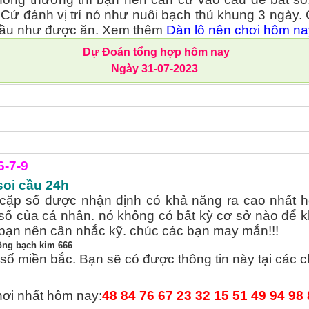
Cứ đánh vị trí nó như nuôi bạch thủ khung 3 ngày.
à hầu như được ăn. Xem thêm
Dàn lô nên chơi hôm na
Dự Đoán tổng hợp hôm nay
Ngày 31-07-2023
6-7-9
soi cầu 24h
 cặp số được nhận định có khả năng ra cao nhất 
ố của cá nhân. nó không có bất kỳ cơ sở nào để k
 bạn nên cân nhắc kỹ. chúc các bạn may mắn!!!
ồng bạch kim 666
số miền bắc. Bạn sẽ có được thông tin này tại các
hơi nhất hôm nay:
48 84 76 67 23 32 15 51 49 94 98 