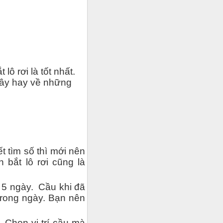
ô rơi là tốt nhất.
 đây hay về những
t tìm số thì mới nên
 bắt lô rơi cũng là
 5 ngày. Cầu khi đã
 trong ngày. Bạn nên
 Chọn vị trí cầu mà