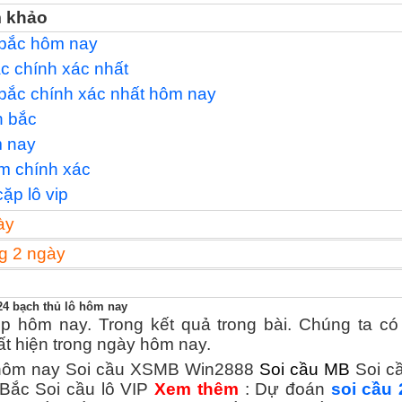
m khảo
 bắc hôm nay
c chính xác nhất
bắc chính xác nhất hôm nay
n bắc
m nay
im chính xác
ặp lô vip
ày
g 2 ngày
24 bạch thủ lô hôm nay
p hôm nay. Trong kết quả trong bài. Chúng ta có 
ất hiện trong ngày hôm nay.
hôm nay
Soi cầu XSMB Win2888
Soi cầu MB
Soi c
 Bắc
Soi cầu lô VIP
Xem thêm
: Dự đoán
soi cầu