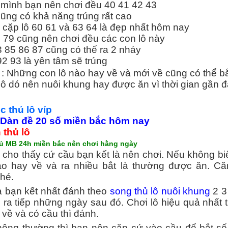
o mình bạn nên chơi đều 40 41 42 43
cũng có khả năng trúng rất cao
2 cặp lô 60 61 và 63 64 là đẹp nhất hôm nay
5 79 cũng nên chơi đều các con lô này
3 85 86 87 cũng có thể ra 2 nháy
2 93 là yên tâm sẽ trúng
: Những con lô nào hay về và mới về cũng có thể bắt l
lô dó nên nuôi khung hay được ăn vì thời gian gần
c thủ lô víp
Dàn đề 20 số miền bắc hôm nay
 thủ lô
hủ MB 24h miền bắc nên chơi hằng ngày
ho thấy cứ cầu bạn kết là nên chơi. Nếu không biế
ào hay về và ra nhiều bắt là thường được ăn. Căn
hé.
 bạn kết nhất đánh theo
song thủ lô nuôi khung
2 3
 ra tiếp những ngày sau đó. Chơi lô hiệu quả nhất
về và có cầu thì đánh.
ông thường thì bạn nên căn cứ vào cầu để bắt số.