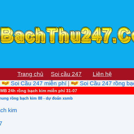
Trang chủ
Soi cầu 247
Liên hệ
|
Soi Cầu 247 miễn phí
|
Soi Cầu 247 rồng bạ
 MB 24h rồng bạch kim miễn phí 31-07
hung rồng bạch kim 88 - dự đoán xsmb
ạch kim
7