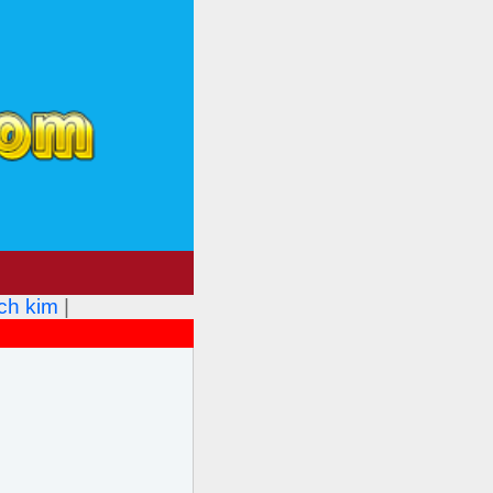
ch kim
|