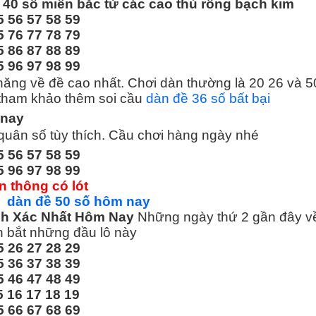
40 số miền bắc từ các cao thủ rồng bạch kim
5 56 57 58 59
5 76 77 78 79
5 86 87 88 89
5 96 97 98 99
ăng về đề cao nhất. Chơi dàn thường là 20 26 và 5
 tham khảo thêm soi cầu
dàn đề 36 số bất bại
 nay
quân số tùy thích. Cầu chơi hàng ngày nhé
5 56 57 58 59
5 96 97 98 99
n thông có lót
:
dàn đề 50 số hôm nay
nh Xác Nhất Hôm Nay
Những ngày thứ 2 gần đây về 
n bắt những đầu lô này
5 26 27 28 29
5 36 37 38 39
5 46 47 48 49
5 16 17 18 19
5 66 67 68 69