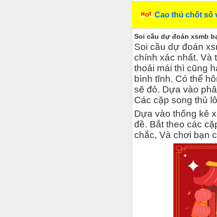
Cao thủ chốt số
Soi cầu dự đoán xsmb b
Soi cầu dự đoán xs
chính xác nhất. Và 
thoải mái thì cũng
bình tĩnh. Có thể 
sẽ đỏ. Dựa vào phân
Các cặp song thủ lô
Dựa vào thống kê x
đề. Bắt theo các cặ
chắc, Và chơi bạn c