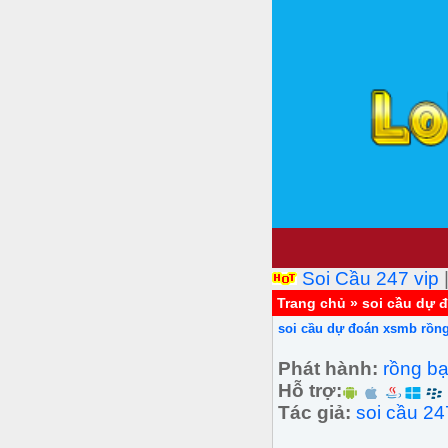
Soi Cầu 247 vip
Trang chủ
»
soi cầu dự 
soi cầu dự đoán xsmb rồng
Phát hành:
rồng b
Hỗ trợ:
Tác giả:
soi cầu 24