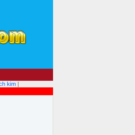
ch kim
|