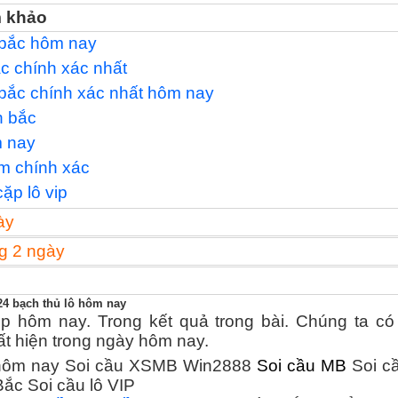
m khảo
 bắc hôm nay
c chính xác nhất
bắc chính xác nhất hôm nay
n bắc
m nay
im chính xác
ặp lô vip
ày
g 2 ngày
24 bạch thủ lô hôm nay
p hôm nay. Trong kết quả trong bài. Chúng ta có 
ất hiện trong ngày hôm nay.
hôm nay
Soi cầu XSMB Win2888
Soi cầu MB
Soi c
Bắc
Soi cầu lô VIP