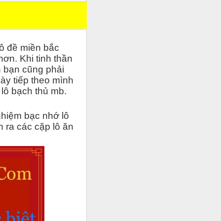
ô đề miền bắc
hơn. Khi tinh thần
h bạn cũng phải
y tiếp theo mình
lô bạch thủ mb.
ghiệm bạc nhớ lô
 ra các cặp lô ăn