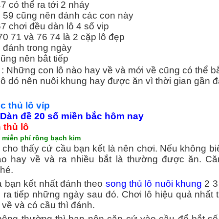
7 có thể ra tới 2 nháy
7 59 cũng nên đánh các con này
7 chơi đều dàn lô 4 số vip
 70 71 và 76 74 là 2 cặp lô đẹp
 đánh trong ngày
ũng nên bắt tiếp
: Những con lô nào hay về và mới về cũng có thể bắt l
lô dó nên nuôi khung hay được ăn vì thời gian gần
c thủ lô víp
Dàn đề 20 số miền bắc hôm nay
 thủ lô
 miễn phí rồng bạch kim
ho thấy cứ cầu bạn kết là nên chơi. Nếu không biế
ào hay về và ra nhiều bắt là thường được ăn. Căn
hé.
 bạn kết nhất đánh theo
song thủ lô nuôi khung
2 3
 ra tiếp những ngày sau đó. Chơi lô hiệu quả nhất
về và có cầu thì đánh.
ông thường thì bạn nên căn cứ vào cầu để bắt số.