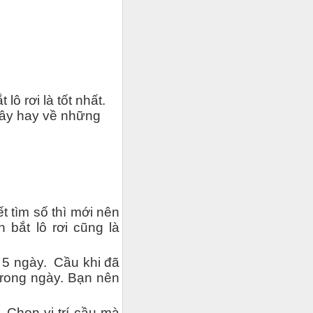
ô rơi là tốt nhất.
 đây hay về những
t tìm số thì mới nên
 bắt lô rơi cũng là
 5 ngày. Cầu khi đã
 trong ngày. Bạn nên
 Chọn vị trí cầu mà