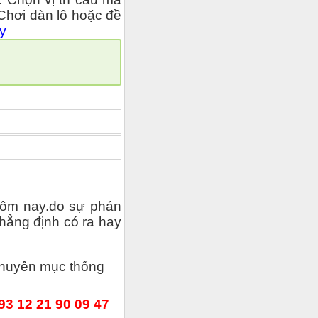
 Chơi dàn lô hoặc đề
y
hôm nay.do sự phán
hẳng định có ra hay
 chuyên mục thống
93 12 21 90 09 47