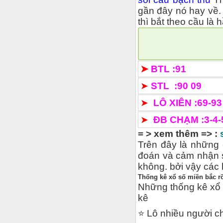
gần đây nó hay về. 
thì bắt theo cầu l
➤
BTL :91
➤
STL
:90 09
➤
LÔ XIÊN :69-93
➤
ĐB CHẠM :3-4-
= > xem thêm => :
Trên đây là những
đoán và cảm nhận s
không. bởi vậy các
Thống kê xổ số miền bắc r
Những thống kê xổ 
kê
⭐ Lô nhiều người c