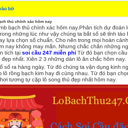
 vào bờ
ạch thủ chính xác hôm nay
mb bạch thủ chính xác hôm nay.Phân tích dự đoán l
trong những lúc như vậy chúng ta bắt số sẽ tỉnh táo 
 hay lựa chọn số chuẩn. Cho nên trong mọi hoàn cản
hôm nay không may mắn. Nhưng chắc chắn những ngà
 tích tại
soi cầu 247 miễn phí
Từ đó bạn chọn cầu 
 đẹp nhất. Xiên 2 3 những dàn lô ăn chắc hôm nay.
ổ số ra hàng ngày. Từ đó chúng ta vận dụng kinh n
p lô rồng bạch kim hay đi cùng nhau. Từ đó bạn chọn
hơi tương tự cặp lô song thủ đẹp nhất hôm nay.