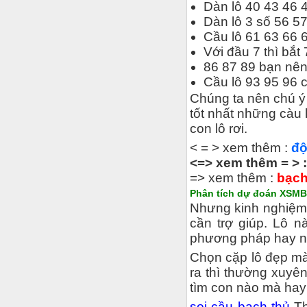
Dàn lô 40 43 46 4
Dàn lô 3 số 56 5
Cầu lô 61 63 66 6
Với đầu 7 thì bắt
86 87 89 bạn nên
Cầu lô 93 95 96 c
Chúng ta nên chú ý 
tốt nhất những càu 
con lô rơi.
< = > xem thêm :
độ
<=> xem thêm = > :
=> xem thêm :
bạch
Phân tích dự đoán XSMB
Nhưng kinh nghiệm c
cần trợ giúp. Lô n
phương pháp hay n
Chọn cặp lô đẹp mà
ra thì thường xuyên
tìm con nào mà hay 
soi cầu bạch thủ
Th