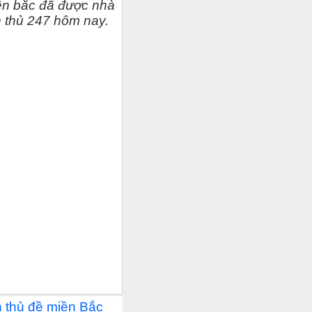
iền bắc đã được nhà
 thủ 247
hôm
nay.
 thủ đề miền Bắc