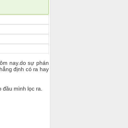
hôm nay.do sự phán
hẳng định có ra hay
o đầu mình lọc ra.