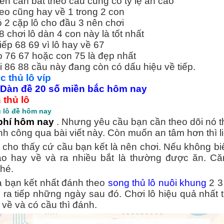
ên cắn bắt theo cầu cũng có tỷ lệ ăn cao
theo cũng hay về 1 trong 2 con
 2 cặp lô cho đầu 3 nên chơi
8 chơi lô dàn 4 con này là tốt nhất
iếp 68 69 vì lô hay về 67
o 76 67 hoặc con 75 là đẹp nhất
i 86 88 cầu này đang còn có dấu hiệu về tiếp.
c thủ lô víp
Dàn đề 20 số miền bắc hôm nay
 thủ lô
 lô đề hôm nay
phí
hôm nay
. Nhưng yêu cầu bạn cần theo dõi nó 
nh công qua bài viết này. Còn muốn an tâm hơn thì l
ho thấy cứ cầu bạn kết là nên chơi. Nếu không biế
ào hay về và ra nhiều bắt là thường được ăn. Căn
hé.
 bạn kết nhất đánh theo
song thủ lô nuôi khung
2 3
 ra tiếp những ngày sau đó. Chơi lô hiệu quả nhất
về và có cầu thì đánh.