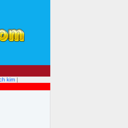
ch kim
|