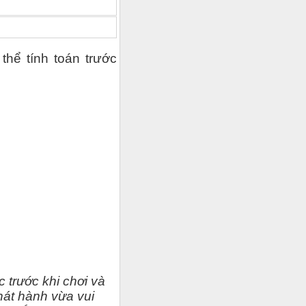
thể tính toán trước
 trước khi chơi và
phát hành vừa vui