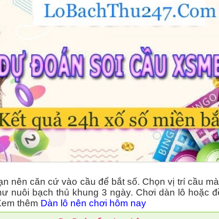
n nên căn cứ vào cầu để bắt số. Chọn vị trí cầu m
hư nuôi bạch thủ khung 3 ngày. Chơi dàn lô hoặc đề
 Xem thêm
Dàn lô nên chơi hôm nay