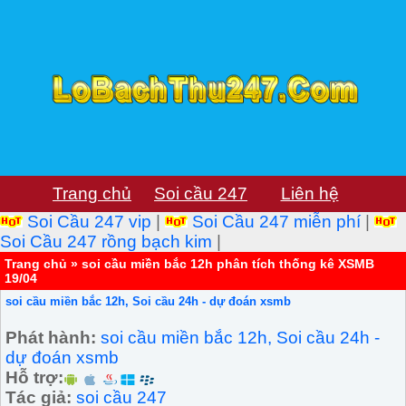
Trang chủ
Soi cầu 247
Liên hệ
Soi Cầu 247 vip
|
Soi Cầu 247 miễn phí
|
Soi Cầu 247 rồng bạch kim
|
Trang chủ
»
soi cầu miền bắc 12h phân tích thống kê XSMB
19/04
soi cầu miền bắc 12h, Soi cầu 24h - dự đoán xsmb
Phát hành:
soi cầu miền bắc 12h, Soi cầu 24h -
dự đoán xsmb
Hỗ trợ:
Tác giả:
soi cầu 247